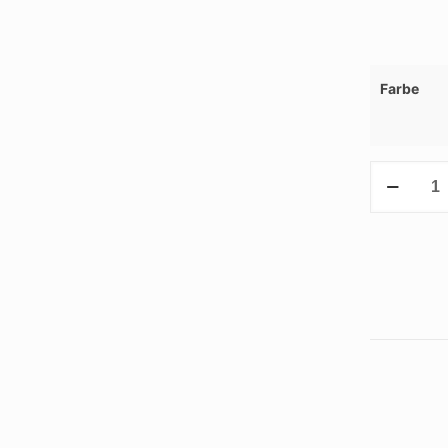
Farbe
Touchscree
Handschuh
Menge