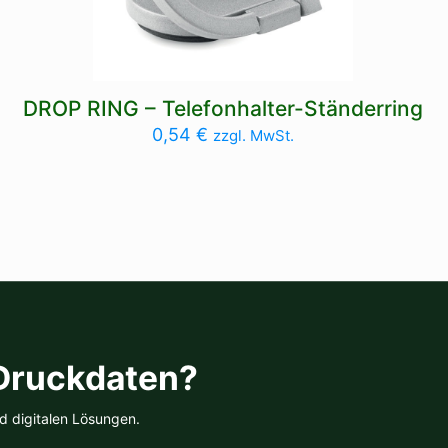
DROP RING – Telefonhalter-Ständerring
0,54
€
zzgl. MwSt.
 Druckdaten?
d digitalen Lösungen.