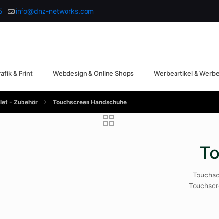
5
info@dnz-networks.com
afik & Print
Webdesign & Online Shops
Werbeartikel & Werb
let - Zubehör
Touchscreen Handschuhe
T
Touchsc
Touchscre