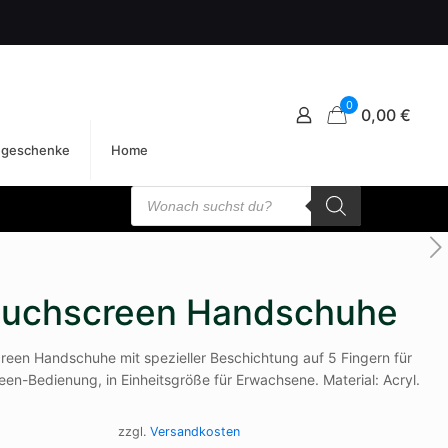
0
0,00 €
egeschenke
Home
Products
search
ouchscreen Handschuhe
reen Handschuhe mit spezieller Beschichtung auf 5 Fingern für
en-Bedienung, in Einheitsgröße für Erwachsene. Material: Acryl.
zzgl.
Versandkosten