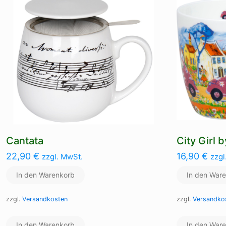
Cantata
City Girl 
22,90
€
16,90
€
zzgl. MwSt.
zzgl
In den Warenkorb
In den War
zzgl.
Versandkosten
zzgl.
Versandko
In den Warenkorb
In den War