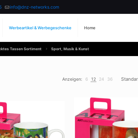
5
info@dnz-networks.com
Werbeartikel & Werbegeschenke
Home
ktes Tassen Sortiment
Sport, Musik & Kunst
Anzeigen:
6
12
24
36