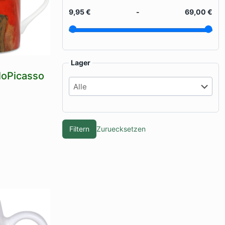
9,95 €
-
69,00 €
Lager
loPicasso
Filtern
Zuruecksetzen