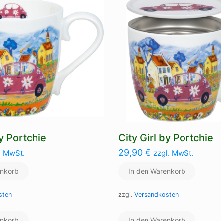
by Portchie
City Girl by Portchie
29,90
€
. MwSt.
zzgl. MwSt.
enkorb
In den Warenkorb
sten
zzgl.
Versandkosten
enkorb
In den Warenkorb