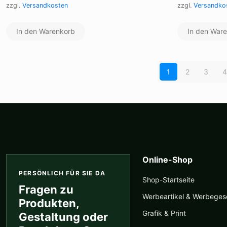
zzgl.
Versandkosten
zzgl.
Versandko
In den Warenkorb
In den War
1
2
3
4
Online-Shop
PERSÖNLICH FÜR SIE DA
Shop-Startseite
Fragen zu
Werbeartikel & Werbege
Produkten,
Grafik & Print
Gestaltung oder