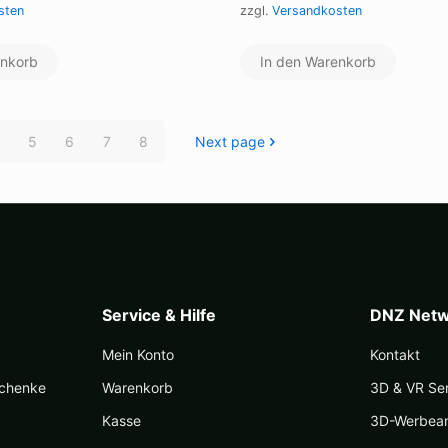
sten
zzgl.
Versandkosten
enkorb
In den Warenkorb
5
6
7
8
Next page
Service & Hilfe
DNZ Netw
Mein Konto
Kontakt
schenke
Warenkorb
3D & VR Se
Kasse
3D-Werbea