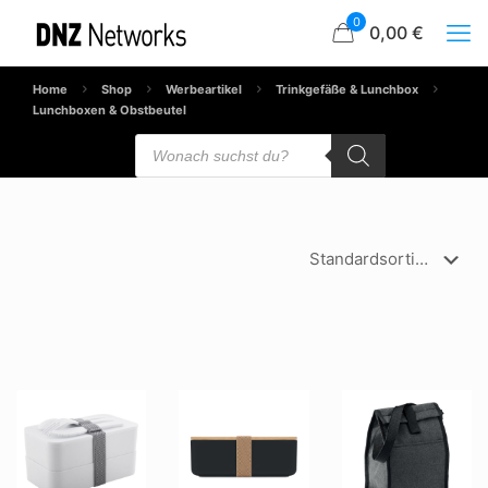
0
0,00 €
Home
Shop
Werbeartikel
Trinkgefäße & Lunchbox
Lunchboxen & Obstbeutel
Products
search