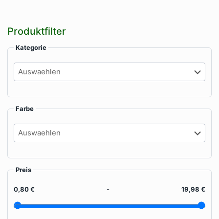
auf
au
können
der
de
auf
Produktseite
Pr
der
Produktfilter
gewählt
ge
Produktseite
werden
we
gewählt
Kategorie
werden
Farbe
Preis
0,80 €
-
19,98 €