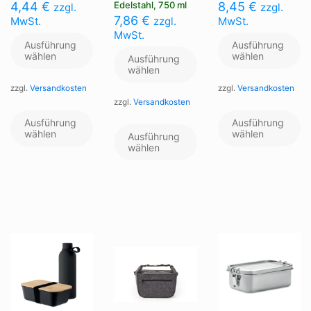
4,44
€
Edelstahl, 750 ml
8,45
€
zzgl.
zzgl.
7,86
€
MwSt.
zzgl.
MwSt.
MwSt.
Ausführung
Ausführung
wählen
wählen
Ausführung
wählen
zzgl.
Versandkosten
zzgl.
Versandkosten
zzgl.
Versandkosten
Dieses
Di
Produkt
Pr
Dieses
Ausführung
Ausführung
weist
we
wählen
Produkt
wählen
Ausführung
mehrere
me
weist
wählen
Varianten
Va
mehrere
auf.
au
Varianten
Die
Di
auf.
Optionen
Op
Die
können
kö
Optionen
auf
au
können
der
de
auf
Produktseite
Pr
der
gewählt
ge
Produktseite
werden
we
gewählt
werden