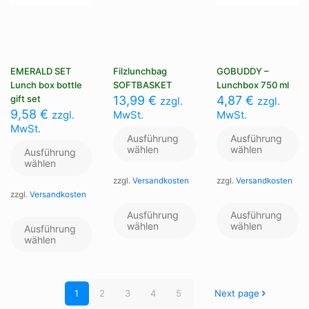
EMERALD SET
Filzlunchbag
GOBUDDY –
Lunch box bottle
SOFTBASKET
Lunchbox 750 ml
gift set
13,99
€
4,87
€
zzgl.
zzgl.
9,58
€
zzgl.
MwSt.
MwSt.
MwSt.
Ausführung
Ausführung
wählen
wählen
Ausführung
wählen
zzgl.
Versandkosten
zzgl.
Versandkosten
zzgl.
Versandkosten
Dieses
Di
Produkt
Pr
Dieses
Ausführung
Ausführung
weist
we
Produkt
wählen
wählen
Ausführung
mehrere
me
weist
wählen
Varianten
Va
mehrere
auf.
au
Varianten
Die
Di
auf.
Optionen
Op
Die
1
2
3
4
5
Next page
können
kö
Optionen