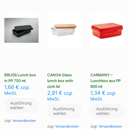
können
Optionen
Op
auf
können
kö
der
auf
au
Produktseite
der
de
gewählt
Produktseite
Pr
werden
gewählt
ge
werden
we
BRUSS Lunch box
CANOA Glass
CARMANY –
in PP 750 ml
lunch box with
Lunchbox aus PP
1,66
€
cork lid
800 ml
zzgl.
2,91
€
1,34
€
MwSt.
zzgl.
zzgl.
MwSt.
MwSt.
Ausführung
wählen
Ausführung
Ausführung
wählen
wählen
zzgl.
Versandkosten
zzgl.
Versandkosten
zzgl.
Versandkosten
Dieses