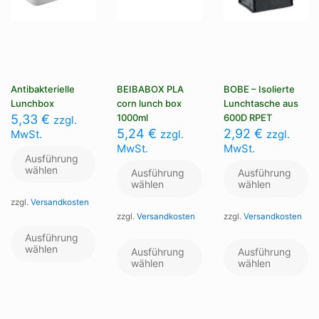
Antibakterielle
BEIBABOX PLA
BOBE – Isolierte
Lunchbox
corn lunch box
Lunchtasche aus
5,33
€
1000ml
600D RPET
zzgl.
5,24
€
2,92
€
MwSt.
zzgl.
zzgl.
MwSt.
MwSt.
Ausführung
wählen
Ausführung
Ausführung
wählen
wählen
zzgl.
Versandkosten
zzgl.
Versandkosten
zzgl.
Versandkosten
Dieses
Produkt
Dieses
Di
Ausführung
weist
wählen
Produkt
Pr
Ausführung
Ausführung
mehrere
weist
we
wählen
wählen
Varianten
mehrere
me
auf.
Varianten
Va
Die
auf.
au
Optionen
Die
Di