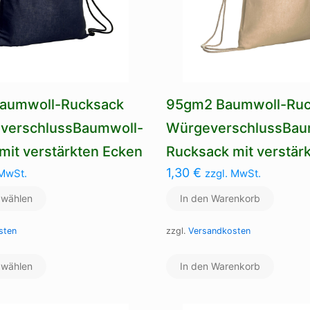
Baumwoll-Rucksack
95gm2 Baumwoll-Ruc
everschlussBaumwoll-
WürgeverschlussBau
mit verstärkten Ecken
Rucksack mit verstär
1,30
€
 MwSt.
zzgl. MwSt.
 wählen
In den Warenkorb
sten
zzgl.
Versandkosten
Dieses
 wählen
Produkt
In den Warenkorb
weist
mehrere