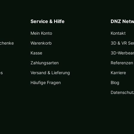
Produktseite
gewählt
werden
Service & Hilfe
DNZ Netw
Mein Konto
Kontakt
schenke
Warenkorb
3D & VR Se
Kasse
3D-Werbea
Zahlungsarten
Referenzen
ps
Versand & Lieferung
Karriere
Häufige Fragen
Blog
Datenschut