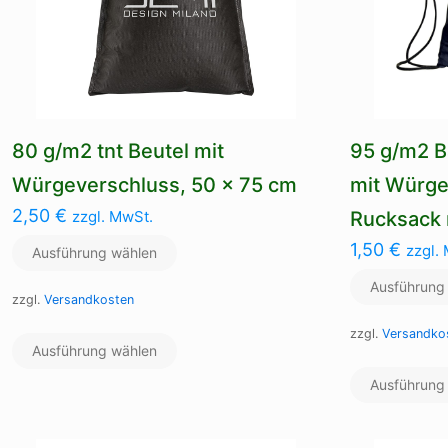
80 g/m2 tnt Beutel mit
95 g/m2 
Würgeverschluss, 50 x 75 cm
mit Würg
2,50
€
zzgl. MwSt.
Rucksack 
1,50
€
zzgl.
Ausführung wählen
Ausführung
zzgl.
Versandkosten
Dieses
zzgl.
Versandko
Ausführung wählen
Produkt
weist
Ausführung
mehrere
Varianten
auf.