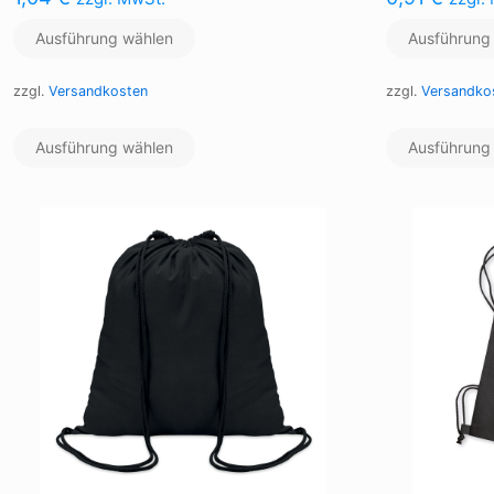
Ausführung wählen
Ausführung
zzgl.
Versandkosten
zzgl.
Versandko
Dieses
Ausführung wählen
Produkt
Ausführung
weist
mehrere
Varianten
auf.
Die
Optionen
können
auf
der
Produktseite
gewählt
werden