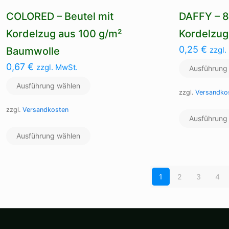
COLORED – Beutel mit
DAFFY – 8
Kordelzug aus 100 g/m²
Kordelzug
0,25
€
Baumwolle
zzgl.
0,67
€
zzgl. MwSt.
Ausführung
Ausführung wählen
zzgl.
Versandko
zzgl.
Versandkosten
Ausführung
Dieses
Ausführung wählen
Produkt
weist
mehrere
Varianten
1
2
3
4
auf.
Die
Optionen
können
auf