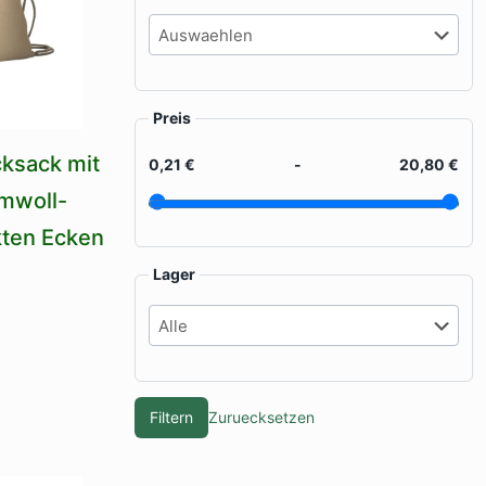
Preis
ksack mit
0,21 €
-
20,80 €
mwoll-
kten Ecken
Lager
Filtern
Zuruecksetzen