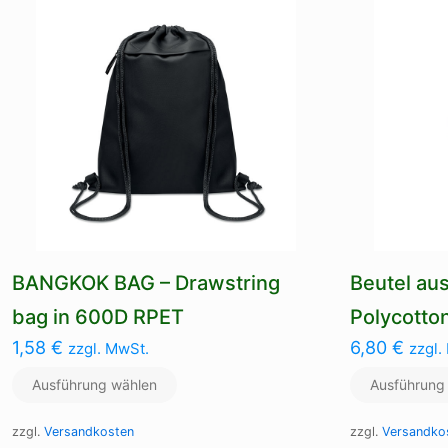
Die
Optionen
können
auf
der
Produktseite
gewählt
werden
BANGKOK BAG – Drawstring
Beutel aus
bag in 600D RPET
Polycotto
1,58
€
6,80
€
zzgl. MwSt.
zzgl.
Ausführung wählen
Ausführung
zzgl.
Versandkosten
zzgl.
Versandko