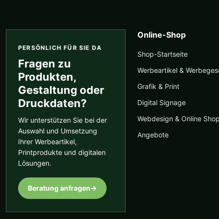
der
Produktseite
gewählt
Online-Shop
werden
PERSÖNLICH FÜR SIE DA
Shop-Startseite
Fragen zu
Werbeartikel & Werbege
Produkten,
Grafik & Print
Gestaltung oder
Druckdaten?
Digital Signage
Webdesign & Online Sho
Wir unterstützen Sie bei der
Auswahl und Umsetzung
Angebote
Ihrer Werbeartikel,
Printprodukte und digitalen
Lösungen.
Beratung anfragen
→