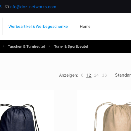
5
info@dnz-networks.com
Werbeartikel & Werbegeschenke
Home
Taschen & Turnbeutel
Turn- & Sportbeutel
Anzeigen:
6
12
24
36