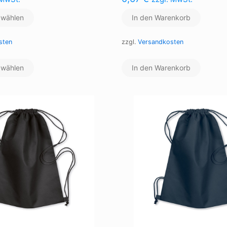
 wählen
In den Warenkorb
sten
zzgl.
Versandkosten
Dieses
 wählen
Produkt
In den Warenkorb
weist
mehrere
Varianten
auf.
Die
Optionen
können
auf
der
Produktseite
gewählt
werden