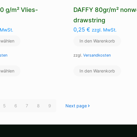
0 g/m² Vlies-
DAFFY 80gr/m² nonw
drawstring
0,25
€
 MwSt.
zzgl. MwSt.
 wählen
In den Warenkorb
sten
zzgl.
Versandkosten
Dieses
 wählen
Produkt
In den Warenkorb
weist
mehrere
Varianten
auf.
Die
5
6
7
8
9
Next page
Optionen
können
auf
der