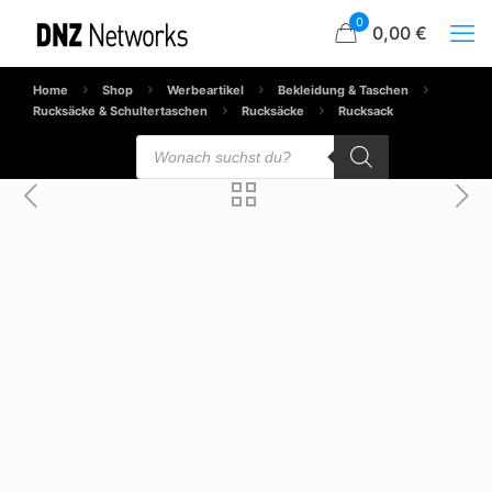
0
0,00 €
Home
Shop
Werbeartikel
Bekleidung & Taschen
Rucksäcke & Schultertaschen
Rucksäcke
Rucksack
Products
search