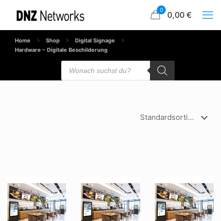
0
0,00 €
Home
Shop
Digital Signage
Hardware – Digitale Beschilderung
Products
search