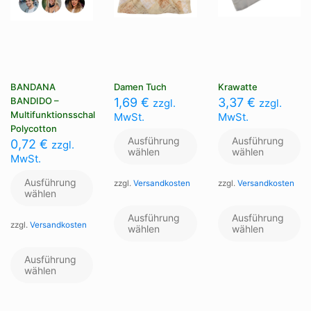
BANDANA
Damen Tuch
Krawatte
BANDIDO –
1,69
€
3,37
€
zzgl.
zzgl.
Multifunktionsschal
MwSt.
MwSt.
Polycotton
Ausführung
Ausführung
0,72
€
zzgl.
wählen
wählen
MwSt.
Ausführung
zzgl.
Versandkosten
zzgl.
Versandkosten
wählen
Dieses
Di
Produkt
Pr
Ausführung
Ausführung
zzgl.
Versandkosten
weist
we
wählen
wählen
mehrere
me
Dieses
Varianten
Va
Produkt
Ausführung
auf.
au
weist
wählen
Die
Di
mehrere
Optionen
Op
Varianten
können
kö
auf.