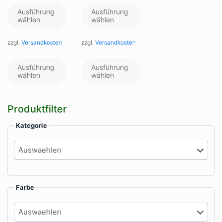
Ausführung
Ausführung
wählen
wählen
zzgl.
Versandkosten
zzgl.
Versandkosten
Dieses
Dieses
Produkt
Produkt
Ausführung
Ausführung
weist
weist
wählen
wählen
mehrere
mehrere
Varianten
Varianten
auf.
auf.
Produktfilter
Die
Die
Optionen
Optionen
Kategorie
können
können
auf
auf
der
der
Produktseite
Produktseite
gewählt
gewählt
werden
werden
Farbe