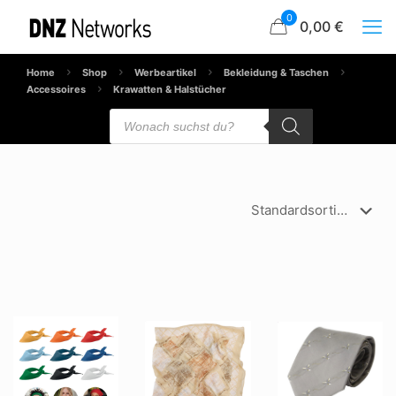
0
0,00 €
Home
Shop
Werbeartikel
Bekleidung & Taschen
Accessoires
Krawatten & Halstücher
Products
search