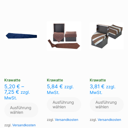
auf
au
Die
der
de
Optionen
Produktseite
Pr
können
gewählt
ge
auf
werden
we
der
Produktseite
gewählt
werden
Krawatte
Krawatte
Krawatte
5,20
€
–
5,84
€
3,81
€
zzgl.
zzgl.
7,25
€
zzgl.
MwSt.
MwSt.
MwSt.
Ausführung
Ausführung
wählen
wählen
Ausführung
wählen
zzgl.
Versandkosten
zzgl.
Versandkosten
zzgl.
Versandkosten
Dieses
Di