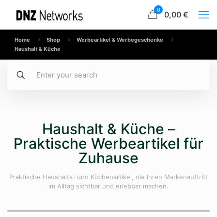
0
0,00 €
Home
Shop
Werbeartikel & Werbegeschenke
Haushalt & Küche
Haushalt & Küche –
Praktische Werbeartikel für
Zuhause
Praktische Haushalts‑ und Küchenartikel, die Ihren Markenauftritt
im Alltag sichtbar und erlebbar machen.