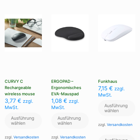
können
können
Op
auf
auf
kö
der
der
au
Produktseite
Produktseite
de
gewählt
gewählt
Pr
werden
werden
ge
we
CURVY C
ERGOPAD –
Funkhaus
Rechargeable
Ergonomisches
7,15
€
zzgl.
wireless mouse
EVA-Mauspad
MwSt.
3,77
€
1,08
€
zzgl.
zzgl.
Ausführung
MwSt.
MwSt.
wählen
Ausführung
Ausführung
wählen
wählen
zzgl.
Versandkosten
Di
zzgl.
Versandkosten
zzgl.
Versandkosten
Pr