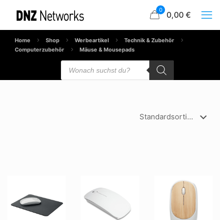
0
0,00 €
Home
Shop
Werbeartikel
Technik & Zubehör
Computerzubehör
Mäuse & Mousepads
Products
search