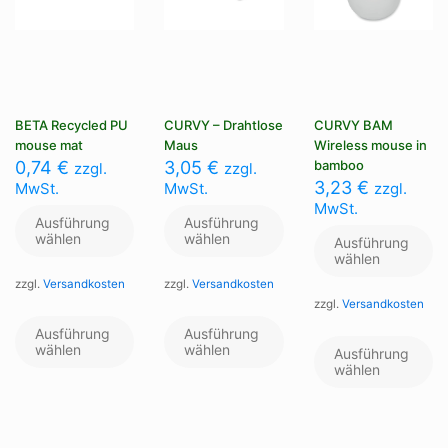
BETA Recycled PU
CURVY – Drahtlose
CURVY BAM
mouse mat
Maus
Wireless mouse in
0,74
€
3,05
€
bamboo
zzgl.
zzgl.
3,23
€
MwSt.
MwSt.
zzgl.
MwSt.
Ausführung
Ausführung
wählen
wählen
Ausführung
wählen
zzgl.
Versandkosten
zzgl.
Versandkosten
zzgl.
Versandkosten
Dieses
Dieses
Produkt
Produkt
Di
Ausführung
Ausführung
weist
weist
wählen
wählen
Pr
Ausführung
mehrere
mehrere
we
wählen
Varianten
Varianten
me
auf.
auf.
Va
Die
Die
au
Optionen
Optionen
Di