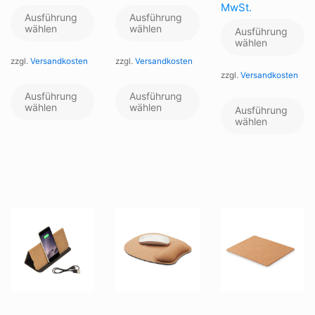
MwSt.
Ausführung
Ausführung
wählen
wählen
Ausführung
wählen
zzgl.
Versandkosten
zzgl.
Versandkosten
zzgl.
Versandkosten
Dieses
Dieses
Produkt
Produkt
Di
Ausführung
Ausführung
weist
weist
wählen
wählen
Pr
Ausführung
mehrere
mehrere
we
wählen
Varianten
Varianten
me
auf.
auf.
Va
Die
Die
au
Optionen
Optionen
Di
können
können
Op
auf
auf
kö
der
der
au
Produktseite
Produktseite
de
gewählt
gewählt
Pr
werden
werden
ge
we