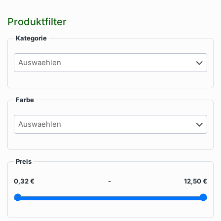
Produktseite
Pr
auf
gewählt
ge
der
Produktfilter
werden
we
Produktseite
gewählt
Kategorie
werden
Farbe
Preis
0,32 €
-
12,50 €