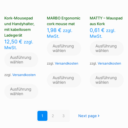
Kork-Mousepad
MARBO Ergonomic
MATTY – Mauspad
und Handyhalter,
cork mouse mat
aus Kork
mit kabellosem
1,98
€
0,61
€
zzgl.
zzgl.
Ladegerät
MwSt.
MwSt.
12,50
€
zzgl.
Ausführung
Ausführung
MwSt.
wählen
wählen
Ausführung
wählen
zzgl.
Versandkosten
zzgl.
Versandkosten
Dieses
Di
zzgl.
Versandkosten
Produkt
Pr
Ausführung
Ausführung
weist
we
wählen
wählen
Dieses
mehrere
me
Produkt
Ausführung
Varianten
Va
weist
wählen
auf.
au
mehrere
Die
Di
Varianten
Optionen
Op
auf.
können
kö
Die
1
2
3
Next page
auf
au
Optionen
der
de
können