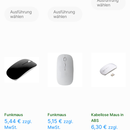
Ausführung
we
wählen
Dieses
Dieses
me
Produkt
Produkt
Ausführung
Ausführung
Va
weist
weist
wählen
wählen
au
mehrere
mehrere
Di
Varianten
Varianten
Op
auf.
auf.
kö
Die
Die
au
Optionen
Optionen
de
können
können
Pr
auf
auf
ge
der
der
we
Produktseite
Produktseite
gewählt
gewählt
werden
werden
Funkmaus
Funkmaus
Kabellose Maus in
5,44
€
5,15
€
ABS
zzgl.
zzgl.
6,30
€
MwSt.
MwSt.
zzgl.