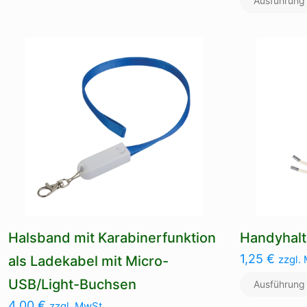
Ausführung
mehrere
Varianten
auf.
Die
Optionen
können
auf
der
Produktseite
gewählt
werden
Halsband mit Karabinerfunktion
Handyhalt
1,25
€
als Ladekabel mit Micro-
zzgl.
USB/Light-Buchsen
Ausführung
4,00
€
zzgl. MwSt.