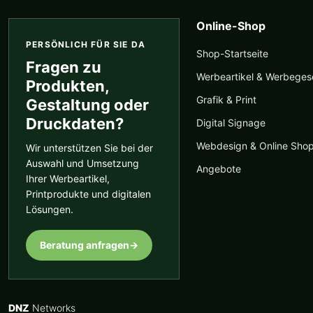
Produktseite
gewählt
Online-Shop
werden
PERSÖNLICH FÜR SIE DA
Shop-Startseite
Fragen zu
Werbeartikel & Werbege
Produkten,
Grafik & Print
Gestaltung oder
Druckdaten?
Digital Signage
Webdesign & Online Sho
Wir unterstützen Sie bei der
Auswahl und Umsetzung
Angebote
Ihrer Werbeartikel,
Printprodukte und digitalen
Lösungen.
Beratung anfragen
→
DNZ
Networks