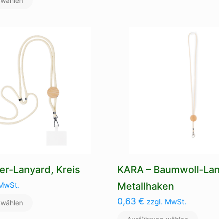
 wählen
Produkt
mehre
weist
Varian
mehrere
auf.
Varianten
Die
auf.
Optio
Die
könne
Optionen
auf
können
der
auf
Produk
der
gewäh
Produktseite
werde
gewählt
werden
er-Lanyard, Kreis
KARA – Baumwoll-Lan
 MwSt.
Metallhaken
0,63
€
zzgl. MwSt.
 wählen