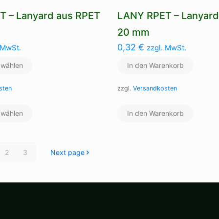
 – Lanyard aus RPET
LANY RPET – Lanyard
20 mm
0,32
€
 MwSt.
zzgl. MwSt.
 wählen
In den Warenkorb
sten
zzgl.
Versandkosten
Dieses
 wählen
Produkt
In den Warenkorb
weist
mehrere
Varianten
2
3
Next page
auf.
Die
Optionen
können
auf
der