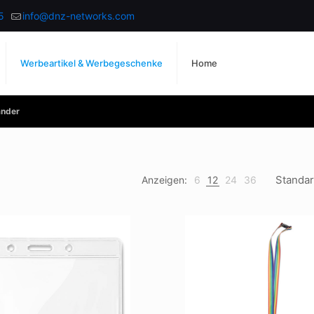
5
info@dnz-networks.com
Werbeartikel & Werbegeschenke
Home
änder
Anzeigen:
6
12
24
36