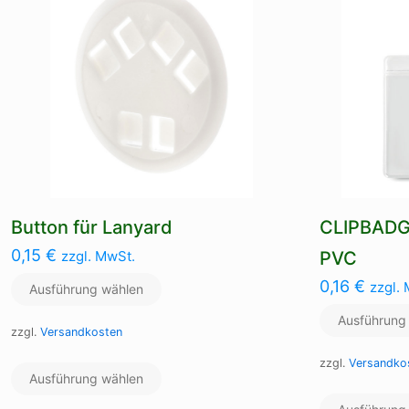
Die
Optionen
können
auf
der
Produktseite
gewählt
werden
Button für Lanyard
CLIPBADGE
0,15
€
zzgl. MwSt.
PVC
0,16
€
zzgl.
Ausführung wählen
Ausführung
zzgl.
Versandkosten
Dieses
zzgl.
Versandko
Ausführung wählen
Produkt
weist