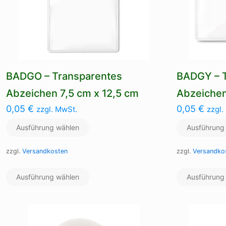
BADGO – Transparentes
BADGY – 
Abzeichen 7,5 cm x 12,5 cm
Abzeiche
0,05
€
0,05
€
zzgl. MwSt.
zzgl.
Ausführung wählen
Ausführung
zzgl.
Versandkosten
zzgl.
Versandko
Dieses
Ausführung wählen
Produkt
Ausführung
weist
mehrere
Varianten
auf.