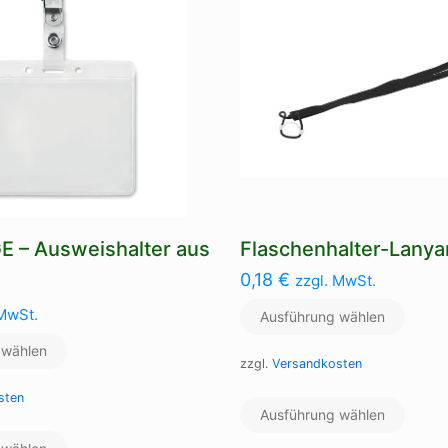
Die
Die
Optionen
Optio
können
könne
auf
auf
der
der
Produktseite
Produk
gewählt
gewäh
werden
werde
 – Ausweishalter aus
Flaschenhalter-Lanya
0,18
€
zzgl. MwSt.
 MwSt.
Ausführung wählen
 wählen
zzgl.
Versandkosten
Dieses
sten
Ausführung wählen
Produ
Dieses
weist