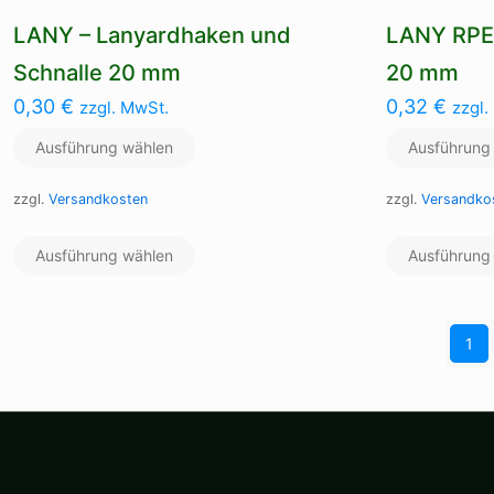
LANY – Lanyardhaken und
LANY RPET
Schnalle 20 mm
20 mm
0,30
€
0,32
€
zzgl. MwSt.
zzgl.
Ausführung wählen
Ausführung
zzgl.
Versandkosten
zzgl.
Versandko
Dieses
Ausführung wählen
Produkt
Ausführung
weist
mehrere
Varianten
1
auf.
Die
Optionen
können
auf
der