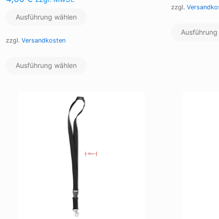
zzgl.
Versandko
Ausführung wählen
Ausführung
zzgl.
Versandkosten
Dieses
Ausführung wählen
Produkt
weist
mehrere
Varianten
auf.
Die
Optionen
können
auf
der
Produktseite
gewählt
werden