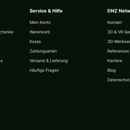
Produktseite
gewählt
Service & Hilfe
DNZ Netw
werden
Mein Konto
Kontakt
schenke
Warenkorb
3D & VR Se
Kasse
3D-Werbea
Zahlungsarten
Referenzen
ps
Versand & Lieferung
Karriere
Häufige Fragen
Blog
Datenschut