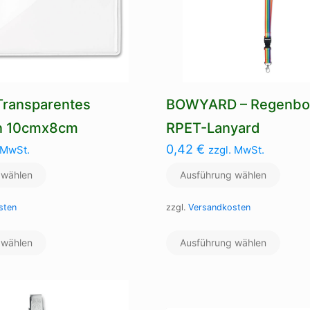
Transparentes
BOWYARD – Regenbo
n 10cmx8cm
RPET-Lanyard
0,42
€
 MwSt.
zzgl. MwSt.
 wählen
Ausführung wählen
sten
zzgl.
Versandkosten
Dieses
Dieses
 wählen
Produkt
Ausführung wählen
Produ
weist
weist
mehrere
mehre
Varianten
Varian
auf.
auf.