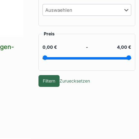
Preis
gen-
0,00 €
-
4,00 €
Filtern
Zuruecksetzen
kt
re
ten