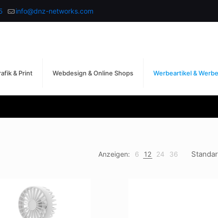
5
info@dnz-networks.com
afik & Print
Webdesign & Online Shops
Werbeartikel & Werb
Anzeigen:
6
12
24
36