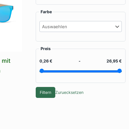
Farbe
Preis
 mit
0,26 €
-
26,95 €
n
Filtern
Zuruecksetzen
kt