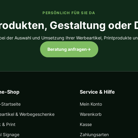
der
auf
Produk
der
PERSÖNLICH FÜR SIE DA
gewäh
Produktseite
rodukten, Gestaltung oder
werde
gewählt
werden
 bei der Auswahl und Umsetzung Ihrer Werbeartikel, Printprodukte un
Beratung anfragen
→
ine-Shop
Service & Hilfe
Startseite
Mein Konto
eartikel & Werbegeschenke
Warenkorb
k & Print
Kasse
al Signage
Zahlungsarten