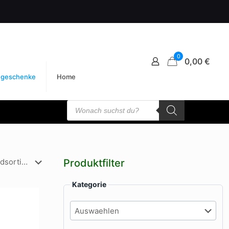
0
0,00 €
egeschenke
Home
Products
search
Produktfilter
Kategorie