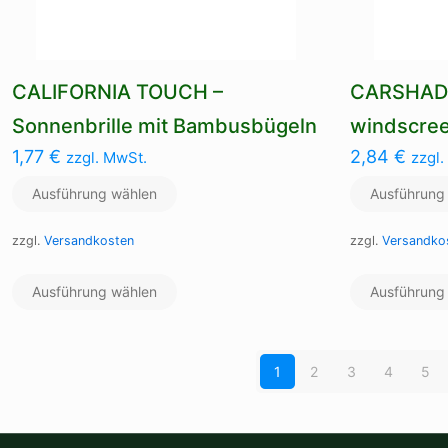
CALIFORNIA TOUCH –
CARSHADE
Sonnenbrille mit Bambusbügeln
windscre
1,77
€
2,84
€
zzgl. MwSt.
zzgl.
Ausführung wählen
Ausführung
zzgl.
Versandkosten
zzgl.
Versandko
Dieses
Ausführung wählen
Produkt
Ausführung
weist
mehrere
Varianten
1
2
3
4
5
auf.
Die
Optionen
können