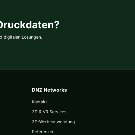
tseite
lt
 Druckdaten?
n
d digitalen Lösungen.
DNZ Networks
Kontakt
3D & VR Services
3D-Werbeanwendung
Referenzen