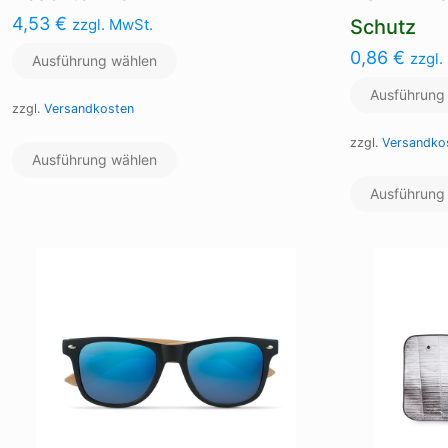
4,53
€
zzgl. MwSt.
Schutz
0,86
€
zzgl.
Ausführung wählen
Ausführung
zzgl.
Versandkosten
Dieses
zzgl.
Versandko
Ausführung wählen
Produkt
weist
Ausführung
mehrere
Varianten
auf.
Die
Optionen
können
auf
der
Produktseite
gewählt
werden