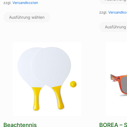
zzgl.
Versandkosten
Dieses
zzgl.
Versandko
Ausführung wählen
Produkt
weist
Ausführung
mehrere
Varianten
auf.
Die
Optionen
können
auf
der
Produktseite
gewählt
werden
Beachtennis
BOREA – S