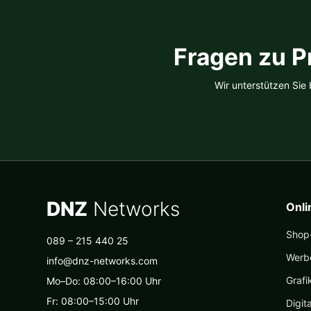
auf
der
Produktseite
Fragen zu P
gewählt
werden
Wir unterstützen Sie
DNZ
Networks
Onl
Shop-
089 – 215 440 25
Werb
info@dnz-networks.com
Grafi
Mo–Do: 08:00–16:00 Uhr
Fr: 08:00–15:00 Uhr
Digit