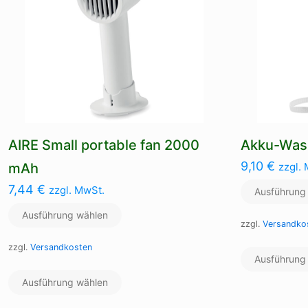
AIRE Small portable fan 2000
Akku-Wass
9,10
€
mAh
zzgl.
7,44
€
zzgl. MwSt.
Ausführung
Ausführung wählen
zzgl.
Versandko
zzgl.
Versandkosten
Ausführung
Dieses
Ausführung wählen
Produkt
weist