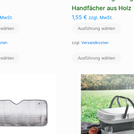
Handfächer aus Holz
1,55
€
 MwSt.
zzgl. MwSt.
 wählen
Ausführung wählen
sten
zzgl.
Versandkosten
Dieses
Dieses
 wählen
Produkt
Ausführung wählen
Produ
weist
weist
mehrere
mehre
Varianten
Varian
auf.
auf.
Die
Die
Optionen
Optio
können
könne
auf
auf
der
der
Produktseite
Produk
gewählt
gewäh