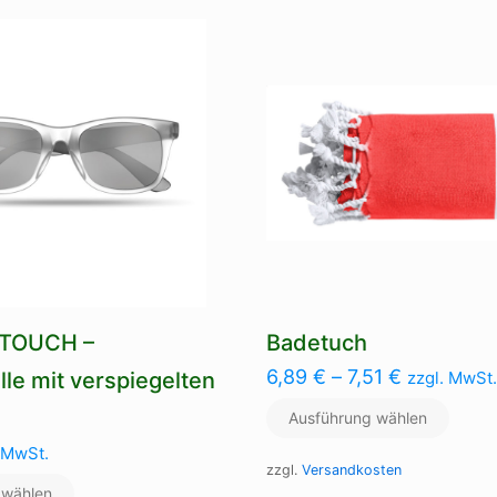
mehre
auf.
Varian
Die
auf.
Optionen
Die
können
Optio
auf
könne
der
auf
Produktseite
der
gewählt
Produk
werden
gewäh
werde
TOUCH –
Badetuch
6,89
€
–
7,51
€
le mit verspiegelten
zzgl. MwSt.
Ausführung wählen
 MwSt.
zzgl.
Versandkosten
 wählen