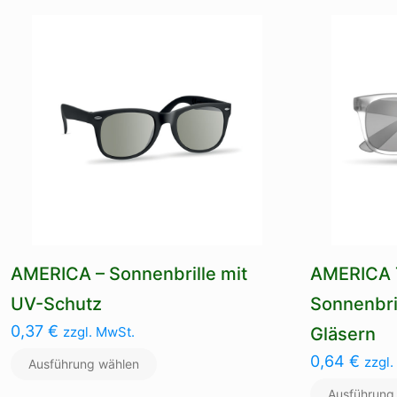
mehrere
Varianten
auf.
Die
Optionen
können
auf
der
Produktseite
gewählt
werden
AMERICA – Sonnenbrille mit
AMERICA 
UV-Schutz
Sonnenbril
0,37
€
zzgl. MwSt.
Gläsern
0,64
€
zzgl.
Ausführung wählen
Ausführung