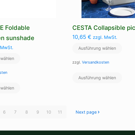
werden
werde
 Foldable
CESTA Collapsible pic
10,65
€
en sunshade
zzgl. MwSt.
 MwSt.
Ausführung wählen
 wählen
zzgl.
Versandkosten
Dieses
sten
Ausführung wählen
Produ
Dieses
weist
 wählen
Produkt
mehre
weist
Varian
mehrere
auf.
Varianten
Die
6
7
8
9
10
11
Next page
auf.
Optio
Die
könne
Optionen
auf
können