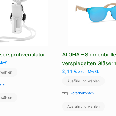
ersprühventilator
ALOHA – Sonnenbrille
 MwSt.
verspiegelten Gläser
2,44
€
zzgl. MwSt.
 wählen
Ausführung wählen
sten
Dieses
zzgl.
Versandkosten
 wählen
Produkt
Dieses
weist
Ausführung wählen
Produ
mehrere
weist
Varianten