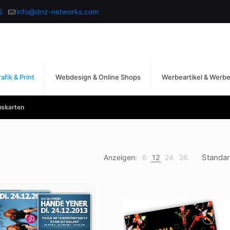
5
info@dnz-networks.com
afik & Print
Webdesign & Online Shops
Werbeartikel & Werb
uskarten
Anzeigen:
6
12
24
36