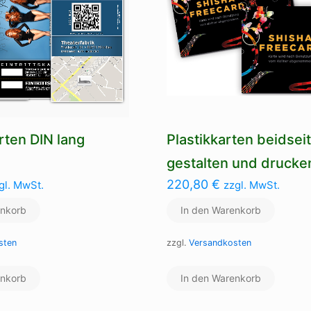
arten DIN lang
Plastikkarten beidseit
g
gestalten und drucke
220,80
€
gl. MwSt.
zzgl. MwSt.
enkorb
In den Warenkorb
sten
zzgl.
Versandkosten
enkorb
In den Warenkorb