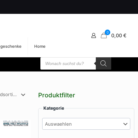
0
0,00 €
egeschenke
Home
Products
search
Produktfilter
Kategorie