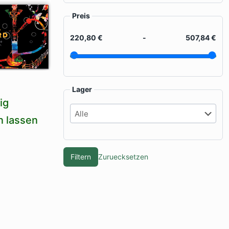
Preis
220,80 €
-
507,84 €
Lager
ig
n lassen
Filtern
Zuruecksetzen