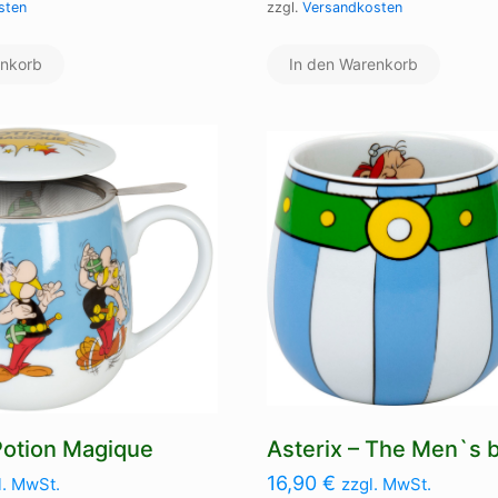
sten
zzgl.
Versandkosten
enkorb
In den Warenkorb
 Potion Magique
Asterix – The Men`s b
16,90
€
l. MwSt.
zzgl. MwSt.