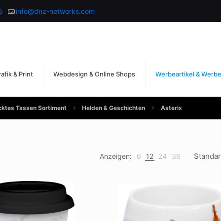
5
info@dnz-networks.com
afik & Print
Webdesign & Online Shops
Werbeartikel & Werb
ktes Tassen Sortiment
Helden & Geschichten
Asterix
Anzeigen:
6
12
24
36