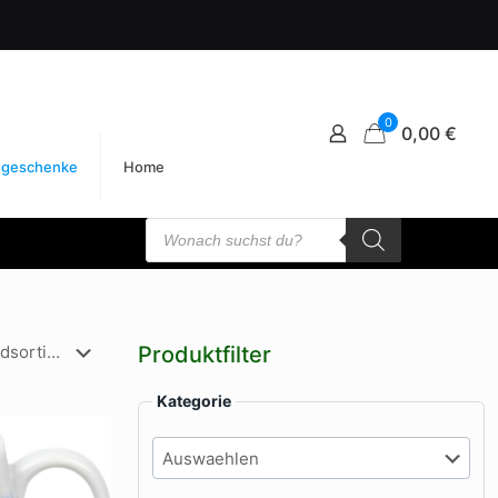
0
0,00 €
egeschenke
Home
Products
search
Produktfilter
Kategorie