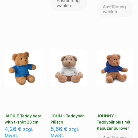
Ausführung
weist
wählen
Pr
Ausführung
mehrere
we
wählen
Varianten
me
auf.
Va
Die
au
Optionen
Di
können
Op
auf
kö
der
au
Produktseite
de
gewählt
Pr
werden
ge
we
JACKIE Teddy bear
JOHN – Teddybär-
JOHNNY –
with t-shirt 23 cm
Plüsch
Teddybär plus mit
4,26
€
5,66
€
Kapuzenpullover
zzgl.
zzgl.
MwSt.
MwSt.
Ausführung