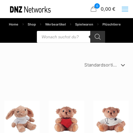
0
0,00 €
Home
Shop
Werbeartikel
Spielwaren
Plüschtiere
Products
search