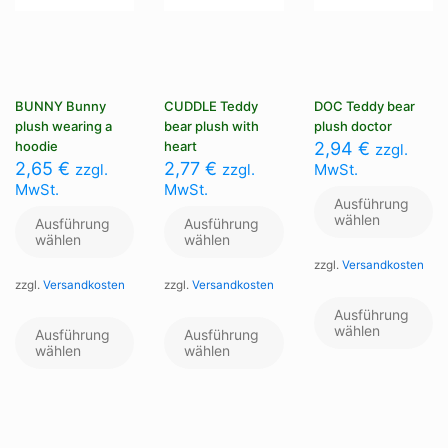
BUNNY Bunny
CUDDLE Teddy
DOC Teddy bear
plush wearing a
bear plush with
plush doctor
hoodie
heart
2,94
€
zzgl.
2,65
€
2,77
€
zzgl.
zzgl.
MwSt.
MwSt.
MwSt.
Ausführung
wählen
Ausführung
Ausführung
wählen
wählen
zzgl.
Versandkosten
zzgl.
Versandkosten
zzgl.
Versandkosten
Di
Pr
Dieses
Dieses
Ausführung
we
Produkt
Produkt
wählen
Ausführung
Ausführung
me
weist
weist
wählen
wählen
Va
mehrere
mehrere
au
Varianten
Varianten
Di
auf.
auf.
Op
Die
Die
kö
Optionen
Optionen