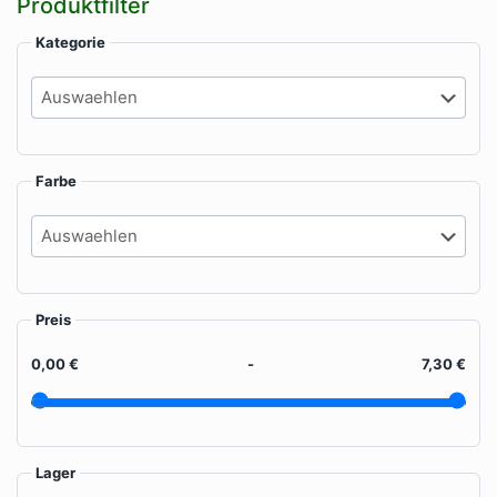
Produktfilter
gewählt
ge
Produktseite
werden
we
gewählt
Kategorie
werden
Farbe
Preis
0,00 €
-
7,30 €
Lager