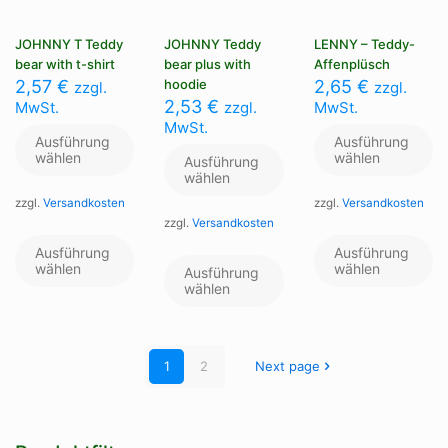
JOHNNY T Teddy
JOHNNY Teddy
LENNY – Teddy-
bear with t-shirt
bear plus with
Affenplüsch
2,57
€
hoodie
2,65
€
zzgl.
zzgl.
2,53
€
MwSt.
zzgl.
MwSt.
MwSt.
Ausführung
Ausführung
wählen
wählen
Ausführung
wählen
zzgl.
Versandkosten
zzgl.
Versandkosten
zzgl.
Versandkosten
Dieses
Di
Produkt
Pr
Dieses
Ausführung
Ausführung
weist
we
wählen
Produkt
wählen
Ausführung
mehrere
me
weist
wählen
Varianten
Va
mehrere
auf.
au
Varianten
Die
Di
auf.
Optionen
Op
Die
1
2
Next page
können
kö
Optionen
auf
au
können
der
de
auf
Produktseite
Pr
der