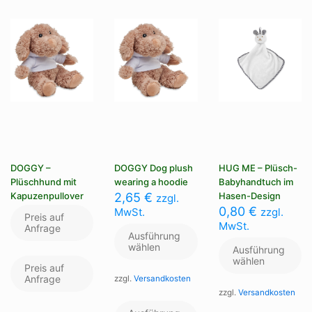
au
können
können
de
auf
auf
Pr
der
der
ge
Produktseite
Produktseite
we
gewählt
gewählt
werden
werden
DOGGY –
DOGGY Dog plush
HUG ME – Plüsch-
Plüschhund mit
wearing a hoodie
Babyhandtuch im
Kapuzenpullover
2,65
€
Hasen-Design
zzgl.
0,80
€
MwSt.
zzgl.
Preis auf
MwSt.
Anfrage
Ausführung
wählen
Ausführung
wählen
Preis auf
Anfrage
zzgl.
Versandkosten
zzgl.
Versandkosten
Dieses
Produkt
Di