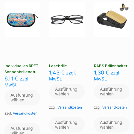
auf
auf
au
der
der
de
Produktseite
Produktseite
Pr
gewählt
gewählt
ge
werden
werden
we
Individuelles RPET
Lesebrille
RABS Brillenhalter
Sonnenbrillenetui
1,43
€
1,30
€
zzgl.
zzgl.
6,11
€
zzgl.
MwSt.
MwSt.
MwSt.
Ausführung
Ausführung
wählen
wählen
Ausführung
wählen
zzgl.
Versandkosten
zzgl.
Versandkosten
zzgl.
Versandkosten
Dieses
Di
Produkt
Pr
Dieses
Ausführung
Ausführung
weist
we
Produkt
wählen
wählen
Ausführung
mehrere
me
weist
wählen