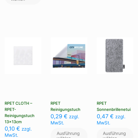
Varianten
Va
mehrere
auf.
au
Varianten
Die
Di
auf.
Optionen
Op
Die
können
kö
Optionen
auf
au
können
der
de
auf
Produktseite
Pr
der
gewählt
ge
Produktseite
werden
we
gewählt
werden
RPET CLOTH –
RPET
RPET
RPET-
Reinigungstuch
Sonnenbrillenetui
Reinigungstuch
0,29
€
0,47
€
zzgl.
zzgl.
13x13cm
MwSt.
MwSt.
0,10
€
zzgl.
Ausführung
Ausführung
MwSt.