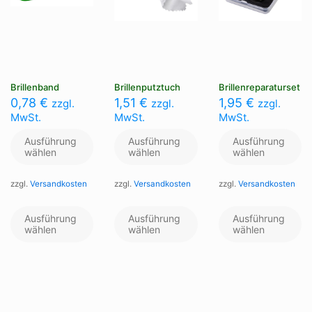
Brillenband
Brillenputztuch
Brillenreparaturset
0,78
€
1,51
€
1,95
€
zzgl.
zzgl.
zzgl.
MwSt.
MwSt.
MwSt.
Ausführung
Ausführung
Ausführung
wählen
wählen
wählen
zzgl.
Versandkosten
zzgl.
Versandkosten
zzgl.
Versandkosten
Dieses
Dieses
Di
Produkt
Produkt
Pr
Ausführung
Ausführung
Ausführung
weist
weist
we
wählen
wählen
wählen
mehrere
mehrere
me
Varianten
Varianten
Va
auf.
auf.
au
Die
Die
Di
Optionen
Optionen
Op
können
können
kö