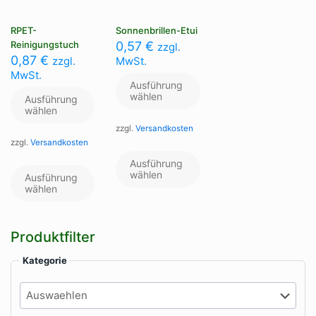
RPET-
Sonnenbrillen-Etui
Reinigungstuch
0,57
€
zzgl.
0,87
€
zzgl.
MwSt.
MwSt.
Ausführung
wählen
Ausführung
wählen
zzgl.
Versandkosten
zzgl.
Versandkosten
Dieses
Produkt
Dieses
Ausführung
weist
Produkt
wählen
Ausführung
mehrere
weist
wählen
Varianten
mehrere
auf.
Varianten
Die
auf.
Produktfilter
Optionen
Die
können
Optionen
Kategorie
auf
können
der
auf
Produktseite
der
gewählt
Produktseite