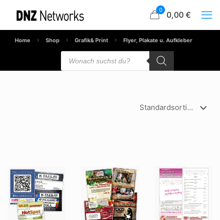
0
0,00 €
Home
Shop
Grafik& Print
Flyer, Plakate u. Aufkleber
Products
search