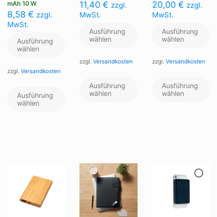
mAh 10 W
11,40
€
20,00
€
zzgl.
zzgl.
8,58
€
zzgl.
MwSt.
MwSt.
MwSt.
Ausführung
Ausführung
wählen
wählen
Ausführung
wählen
zzgl.
Versandkosten
zzgl.
Versandkosten
zzgl.
Versandkosten
Dieses
Di
Produkt
Pr
Dieses
Ausführung
Ausführung
weist
we
Produkt
wählen
wählen
Ausführung
mehrere
me
weist
wählen
Varianten
Va
mehrere
auf.
au
Varianten
Die
Di
auf.
Optionen
Op
Die
können
kö
Optionen
auf
au
können
der
de
auf
Produktseite
Pr
der
gewählt
ge
Produktseite
werden
we
gewählt
werden