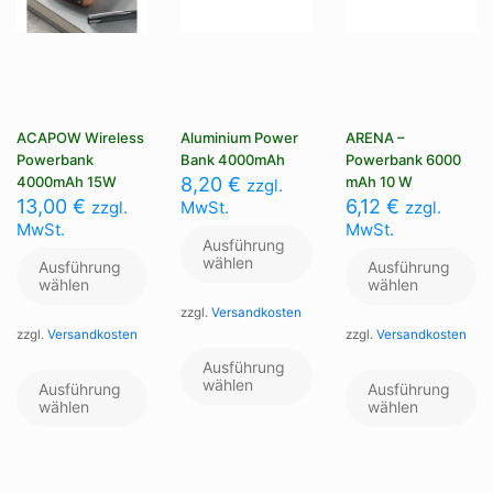
ACAPOW Wireless
Aluminium Power
ARENA –
Powerbank
Bank 4000mAh
Powerbank 6000
4000mAh 15W
8,20
€
mAh 10 W
zzgl.
13,00
€
6,12
€
zzgl.
MwSt.
zzgl.
MwSt.
MwSt.
Ausführung
wählen
Ausführung
Ausführung
wählen
wählen
zzgl.
Versandkosten
zzgl.
Versandkosten
zzgl.
Versandkosten
Dieses
Produkt
Dieses
Di
Ausführung
weist
Produkt
wählen
Pr
Ausführung
Ausführung
mehrere
weist
we
wählen
wählen
Varianten
mehrere
me
auf.
Varianten
Va
Die
auf.
au
Optionen
Die
Di