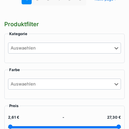
können
können
auf
auf
der
der
Produktseite
Produktseite
Produktfilter
gewählt
gewählt
werden
werden
Kategorie
Farbe
Preis
2,61 €
-
27,30 €