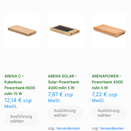
können
Optionen
Op
auf
können
kö
der
auf
au
Produktseite
der
de
gewählt
Produktseite
Pr
werden
gewählt
ge
werden
we
ARENA C –
ARENA SOLAR –
ARENAPOWER –
Kabellose
Solar-Powerbank
Powerbank 4000
Powerbank 6000
4000 mAh 5 W
mAh 5 W
mAh 15 W
7,97
€
7,22
€
zzgl.
zzgl.
12,14
€
zzgl.
MwSt.
MwSt.
MwSt.
Ausführung
Ausführung
wählen
wählen
Ausführung
wählen
zzgl.
Versandkosten
zzgl.
Versandkosten