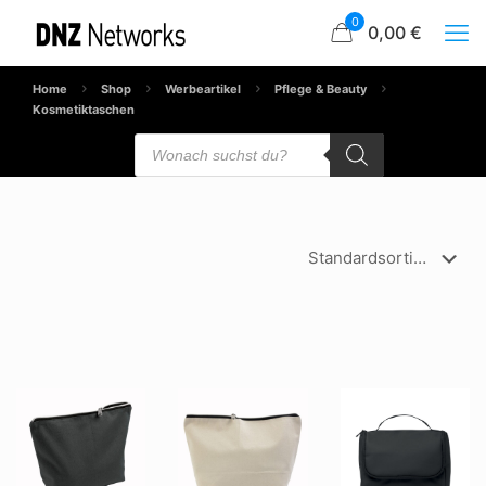
0
0,00 €
Home
Shop
Werbeartikel
Pflege & Beauty
Kosmetiktaschen
Products
search