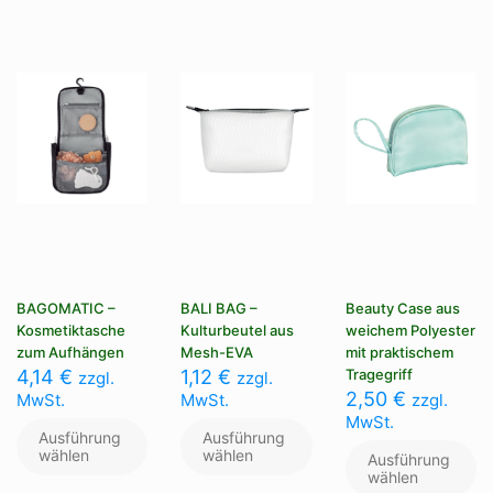
kö
Die
au
Optionen
de
können
Pr
auf
ge
der
we
Produktseite
gewählt
werden
BAGOMATIC –
BALI BAG –
Beauty Case aus
Kosmetiktasche
Kulturbeutel aus
weichem Polyester
zum Aufhängen
Mesh-EVA
mit praktischem
4,14
€
1,12
€
Tragegriff
zzgl.
zzgl.
2,50
€
MwSt.
MwSt.
zzgl.
MwSt.
Ausführung
Ausführung
wählen
wählen
Ausführung
wählen