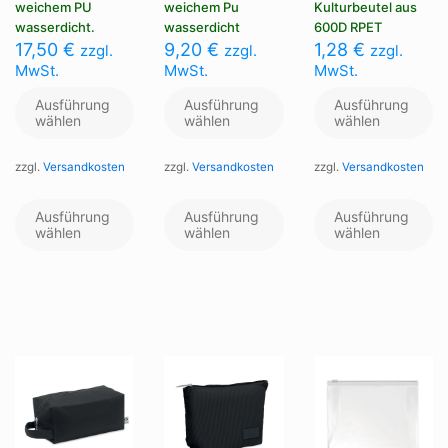
weichem PU
weichem Pu
Kulturbeutel aus
wasserdicht.
wasserdicht
600D RPET
17,50
€
9,20
€
1,28
€
zzgl.
zzgl.
zzgl.
MwSt.
MwSt.
MwSt.
Ausführung
Ausführung
Ausführung
wählen
wählen
wählen
zzgl.
Versandkosten
zzgl.
Versandkosten
zzgl.
Versandkosten
Dieses
Dieses
Di
Produkt
Produkt
Pr
Ausführung
Ausführung
Ausführung
weist
weist
we
wählen
wählen
wählen
mehrere
mehrere
me
Varianten
Varianten
Va
auf.
auf.
au
Die
Die
Di
Optionen
Optionen
Op
können
können
kö
auf
auf
au
der
der
de
Produktseite
Produktseite
Pr
gewählt
gewählt
ge
werden
werden
we