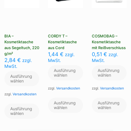
BIA –
CORDY T –
COSMOBAG –
Kosmetiktasche
Kosmetiktasche
Kosmetiktasche
aus Segeltuch, 220
aus Cord
mit Reißverschluss
g/m²
1,44
€
0,51
€
zzgl.
zzgl.
2,84
€
zzgl.
MwSt.
MwSt.
MwSt.
Ausführung
Ausführung
wählen
wählen
Ausführung
wählen
zzgl.
Versandkosten
zzgl.
Versandkosten
zzgl.
Versandkosten
Dieses
Di
Produkt
Pr
Dieses
Ausführung
Ausführung
weist
we
Produkt
wählen
wählen
Ausführung
mehrere
me
weist
wählen
Varianten
Va
mehrere
auf.
au
Varianten
Die
Di
auf.