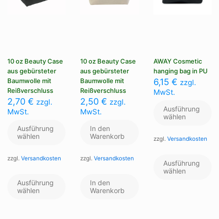
10 oz Beauty Case
10 oz Beauty Case
AWAY Cosmetic
aus gebürsteter
aus gebürsteter
hanging bag in PU
Baumwolle mit
Baumwolle mit
6,15
€
zzgl.
Reißverschluss
Reißverschluss
MwSt.
2,70
€
2,50
€
zzgl.
zzgl.
Ausführung
MwSt.
MwSt.
wählen
Ausführung
In den
wählen
Warenkorb
zzgl.
Versandkosten
Di
zzgl.
Versandkosten
zzgl.
Versandkosten
Pr
Ausführung
we
wählen
Dieses
me
Produkt
Ausführung
In den
Va
weist
wählen
Warenkorb
au
mehrere
Di
Varianten
Op
auf.