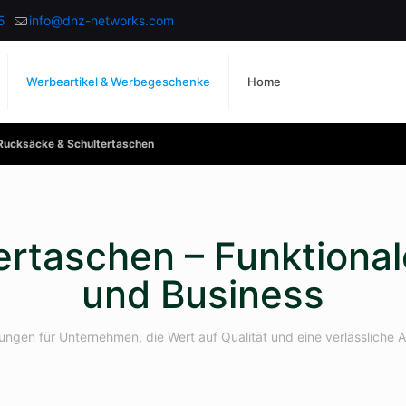
5
info@dnz-networks.com
Werbeartikel & Werbegeschenke
Home
Rucksäcke & Schultertaschen
rtaschen – Funktionale 
und Business
ngen für Unternehmen, die Wert auf Qualität und eine verlässliche A