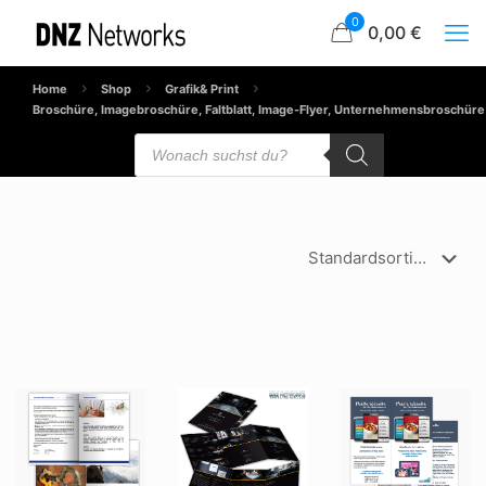
0
0,00 €
Home
Shop
Grafik& Print
Broschüre, Imagebroschüre, Faltblatt, Image-Flyer, Unternehmensbroschüre
Products
search