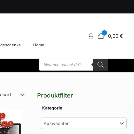
0
0,00 €
egeschenke
Home
Products
search
Produktfilter
Kategorie