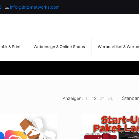
5
info@dnz-networks.com
afik & Print
Webdesign & Online Shops
Werbeartikel & Werb
Anzeigen:
6
12
24
36