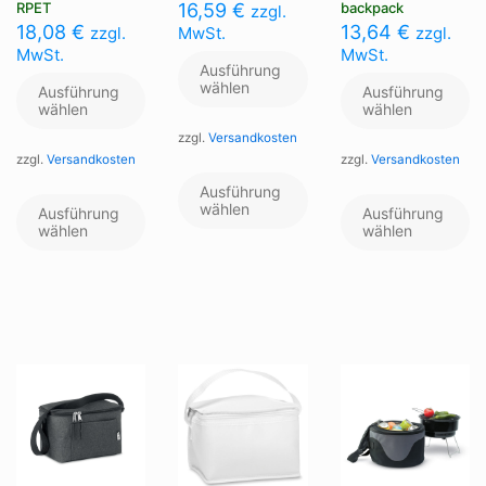
RPET
16,59
€
backpack
zzgl.
18,08
€
13,64
€
zzgl.
MwSt.
zzgl.
MwSt.
MwSt.
Ausführung
wählen
Ausführung
Ausführung
wählen
wählen
zzgl.
Versandkosten
zzgl.
Versandkosten
zzgl.
Versandkosten
Dieses
Produkt
Dieses
Di
Ausführung
weist
Produkt
wählen
Pr
Ausführung
Ausführung
mehrere
weist
we
wählen
wählen
Varianten
mehrere
me
auf.
Varianten
Va
Die
auf.
au
Optionen
Die
Di
können
Optionen
Op
auf
können
kö
der
auf
au
Produktseite
der
de
gewählt
Produktseite
Pr
werden
gewählt
ge
werden
we