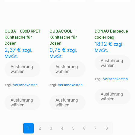
CUBA – 600D RPET
CUBACOOL –
DONAU Barbecue
Kühltasche für
Kühltasche für
cooler bag
Dosen
Dosen
18,12
€
zzgl.
2,37
€
0,75
€
zzgl.
zzgl.
MwSt.
MwSt.
MwSt.
Ausführung
wählen
Ausführung
Ausführung
wählen
wählen
zzgl.
Versandkosten
zzgl.
Versandkosten
zzgl.
Versandkosten
Di
Pr
Dieses
Dieses
Ausführung
we
Produkt
Produkt
wählen
Ausführung
Ausführung
me
weist
weist
wählen
wählen
Va
mehrere
mehrere
au
Varianten
Varianten
Di
auf.
auf.
Op
Die
Die
1
2
3
4
5
6
7
8
kö
Optionen
Optionen