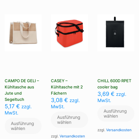
auf
Optionen
Op
der
können
kö
Produktseite
auf
au
gewählt
der
de
werden
Produktseite
Pr
gewählt
ge
werden
we
CAMPO DE GELI –
CASEY –
CHILL 600D RPET
Kühltasche aus
Kühltasche mit 2
cooler bag
Jute und
Fächern
3,69
€
zzgl.
Segeltuch
3,08
€
zzgl.
MwSt.
5,17
€
zzgl.
MwSt.
Ausführung
MwSt.
wählen
Ausführung
wählen
Ausführung
wählen
zzgl.
Versandkosten
zzgl.
Versandkosten
Di