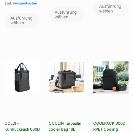
zzgl.
Versandkosten
Pr
Dieses
Ausführung
we
Produkt
wählen
Dieses
Ausführung
me
weist
Produkt
wählen
Ausführung
Va
mehrere
weist
wählen
au
Varianten
mehrere
Di
auf.
Varianten
Op
Die
auf.
kö
Optionen
Die
au
können
Optionen
de
auf
können
Pr
der
auf
ge
Produktseite
der
we
gewählt
Produktseite
werden
gewählt
werden
COLDI –
COOLIN Tarpaulin
COOLPACK 300D
Kühlrucksack 600D
cooler bag 16L
RPET Cooling