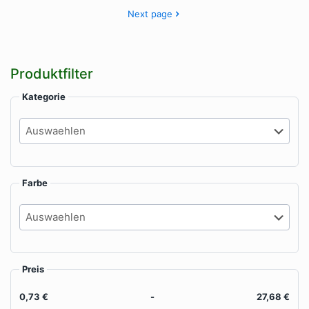
au
können
können
Next page
de
auf
auf
Pr
der
der
ge
Produktseite
Produktseite
we
gewählt
gewählt
Produktfilter
werden
werden
Kategorie
Farbe
Preis
0,73 €
-
27,68 €