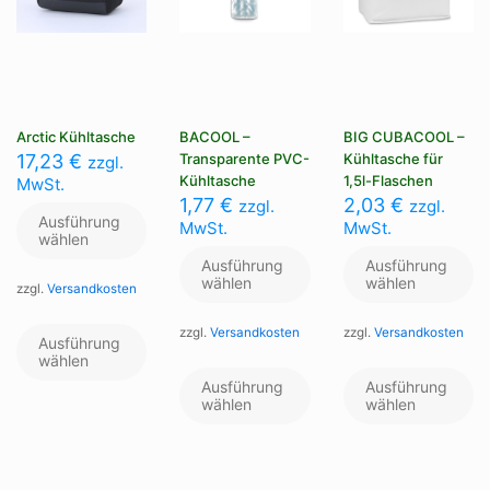
Arctic Kühltasche
BACOOL –
BIG CUBACOOL –
17,23
€
Transparente PVC-
Kühltasche für
zzgl.
Kühltasche
1,5l-Flaschen
MwSt.
1,77
€
2,03
€
zzgl.
zzgl.
Ausführung
MwSt.
MwSt.
wählen
Ausführung
Ausführung
wählen
wählen
zzgl.
Versandkosten
Dieses
zzgl.
Versandkosten
zzgl.
Versandkosten
Produkt
Ausführung
weist
wählen
Dieses
Di
mehrere
Produkt
Pr
Ausführung
Ausführung
Varianten
weist
we
wählen
wählen
auf.
mehrere
me
Die
Varianten
Va
Optionen
auf.
au
können
Die
Di