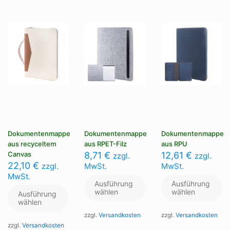
Optionen
Optionen
Op
können
können
kö
auf
auf
au
der
der
de
Produktseite
Produktseite
Pr
gewählt
gewählt
ge
werden
werden
we
Dokumentenmappe
Dokumentenmappe
Dokumentenmappe
aus recyceltem
aus RPET-Filz
aus RPU
Canvas
8,71
€
12,61
€
zzgl.
zzgl.
22,10
€
zzgl.
MwSt.
MwSt.
MwSt.
Ausführung
Ausführung
wählen
wählen
Ausführung
wählen
zzgl.
Versandkosten
zzgl.
Versandkosten
zzgl.
Versandkosten
Dieses
Di