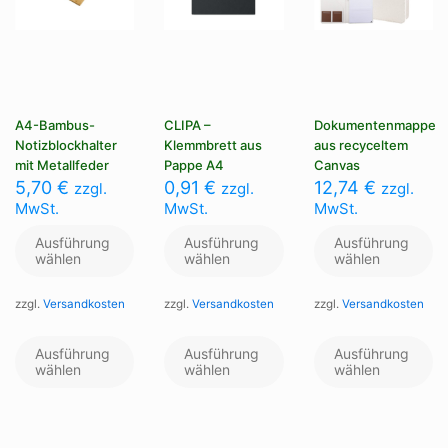
A4-Bambus-
CLIPA –
Dokumentenmappe
Notizblockhalter
Klemmbrett aus
aus recyceltem
mit Metallfeder
Pappe A4
Canvas
5,70
€
0,91
€
12,74
€
zzgl.
zzgl.
zzgl.
MwSt.
MwSt.
MwSt.
Ausführung
Ausführung
Ausführung
wählen
wählen
wählen
zzgl.
Versandkosten
zzgl.
Versandkosten
zzgl.
Versandkosten
Dieses
Dieses
Di
Produkt
Produkt
Pr
Ausführung
Ausführung
Ausführung
weist
weist
we
wählen
wählen
wählen
mehrere
mehrere
me
Varianten
Varianten
Va
auf.
auf.
au
Die
Die
Di