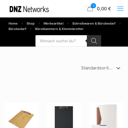
0
0,00 €
Home
Shop
Werbeartikel
Schreibwaren & Bürobedarf
Bürobedarf
Büroklammern & Klemmbretter
Products
search