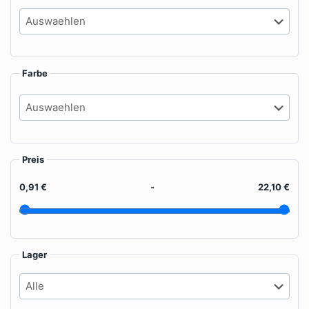
der
auf
Produktseite
der
gewählt
Produktseite
werden
gewählt
werden
Farbe
Preis
0,91 €
-
22,10 €
Lager