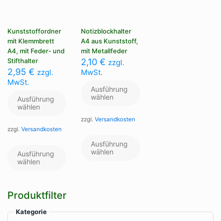
Kunststoffordner
Notizblockhalter
mit Klemmbrett
A4 aus Kunststoff,
A4, mit Feder- und
mit Metallfeder
Stifthalter
2,10
€
zzgl.
2,95
€
zzgl.
MwSt.
MwSt.
Ausführung
wählen
Ausführung
wählen
zzgl.
Versandkosten
zzgl.
Versandkosten
Dieses
Produkt
Dieses
Ausführung
weist
Produkt
wählen
Ausführung
mehrere
weist
wählen
Varianten
mehrere
auf.
Varianten
Die
auf.
Produktfilter
Optionen
Die
können
Optionen
Kategorie
auf
können