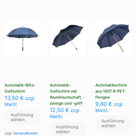
kö
Optionen
Die
au
können
Optionen
de
auf
können
Pr
der
auf
ge
Produktseite
der
we
gewählt
Produktseite
werden
gewählt
werden
Automatik-Blitz-
Automatik-
Automatikschirm
Golfschirm
Golfschirm mit
aus 190T R-PET-
13,50
€
Aluminiumschaft, -
Pongee
zzgl.
zwinge und -griff
9,80
€
MwSt.
zzgl.
12,50
€
zzgl.
MwSt.
Ausführung
MwSt.
wählen
Ausführung
wählen
Ausführung
wählen
zzgl.
Versandkosten