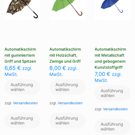
gewählt
gewählt
werden
werden
Automatikschirm
Automatikschirm
Automatikschirm
mit gummiertem
mit Holzschaft,
mit Metallschaft
Griff und Spitzen
Zwinge und Griff
und gebogenem
6,65
€
8,00
€
Kunststoffgriff
zzgl.
zzgl.
7,00
€
MwSt.
MwSt.
zzgl.
MwSt.
Ausführung
Ausführung
wählen
wählen
Ausführung
wählen
zzgl.
Versandkosten
zzgl.
Versandkosten
zzgl.
Versandkosten
Dieses
Dieses
Produkt
Produkt
Di
Ausführung
Ausführung
weist
weist
wählen
wählen
Pr
Ausführung
mehrere
mehrere
we
wählen
Varianten
Varianten
me