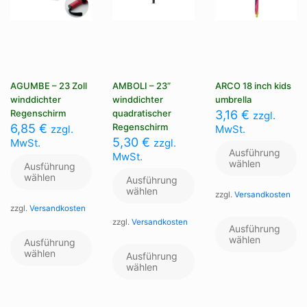
AGUMBE – 23 Zoll
AMBOLI – 23”
ARCO 18 inch kids
winddichter
winddichter
umbrella
Regenschirm
quadratischer
3,16
€
zzgl.
6,85
€
Regenschirm
zzgl.
MwSt.
5,30
€
MwSt.
zzgl.
Ausführung
MwSt.
wählen
Ausführung
wählen
Ausführung
wählen
zzgl.
Versandkosten
zzgl.
Versandkosten
Di
zzgl.
Versandkosten
Pr
Dieses
Ausführung
we
Produkt
wählen
Dieses
Ausführung
me
weist
wählen
Produkt
Ausführung
Va
mehrere
weist
wählen
au
Varianten
mehrere
Di
auf.
Varianten
Op
Die
auf.