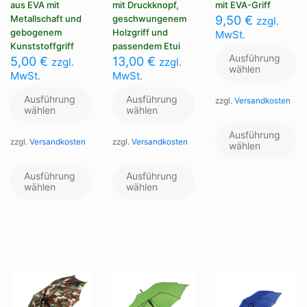
aus EVA mit
mit Druckknopf,
mit EVA-Griff
Metallschaft und
geschwungenem
9,50
€
zzgl.
gebogenem
Holzgriff und
MwSt.
Kunststoffgriff
passendem Etui
Ausführung
5,00
€
13,00
€
zzgl.
zzgl.
wählen
MwSt.
MwSt.
Ausführung
Ausführung
zzgl.
Versandkosten
wählen
wählen
Di
Pr
Ausführung
zzgl.
Versandkosten
zzgl.
Versandkosten
we
wählen
me
Dieses
Dieses
Va
Produkt
Produkt
Ausführung
Ausführung
au
weist
weist
wählen
wählen
Di
mehrere
mehrere
Op
Varianten
Varianten
kö
auf.
auf.
au
Die
Die
de
Optionen
Optionen
Pr
können
können
ge
auf
auf
we
der
der
Produktseite
Produktseite