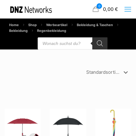
0
0,00 €
Home
Shop
Werbeartikel
Bekleidung & Taschen
Bekleidung
Regenbekleidung
Products
search