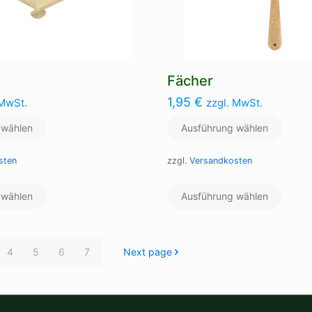
Fächer
1,95
€
 MwSt.
zzgl. MwSt.
 wählen
Ausführung wählen
sten
zzgl.
Versandkosten
Dieses
Dieses
 wählen
Produkt
Ausführung wählen
Produ
weist
weist
mehrere
mehre
Varianten
Varian
4
5
6
7
Next page
auf.
auf.
Die
Die
Optionen
Optio
können
könne