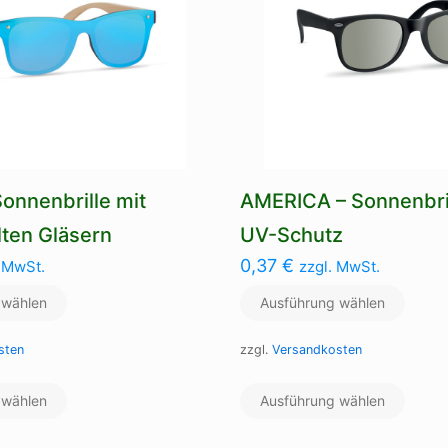
onnenbrille mit
AMERICA – Sonnenbril
lten Gläsern
UV-Schutz
0,37
€
. MwSt.
zzgl. MwSt.
 wählen
Ausführung wählen
sten
zzgl.
Versandkosten
Dieses
Dieses
 wählen
Produkt
Ausführung wählen
Produ
weist
weist
mehrere
mehre