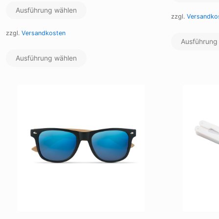
Ausführung wählen
zzgl.
Versandko
zzgl.
Versandkosten
Ausführung
Dieses
Ausführung wählen
Produkt
weist
mehrere
Varianten
auf.
Die
Optionen
können
auf
der
Produktseite
gewählt
werden