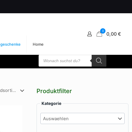
0
0,00 €
egeschenke
Home
Products
search
Produktfilter
Kategorie