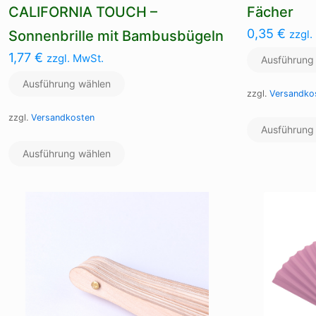
CALIFORNIA TOUCH –
Fächer
0,35
€
Sonnenbrille mit Bambusbügeln
zzgl.
1,77
€
zzgl. MwSt.
Ausführung
Ausführung wählen
zzgl.
Versandko
zzgl.
Versandkosten
Ausführung
Dieses
Ausführung wählen
Produkt
weist
mehrere
Varianten
auf.
Die
Optionen
können
auf
der
Produktseite