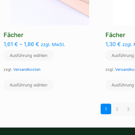
gewählt
werden
Fächer
Fächer
1,61
€
–
1,86
€
1,30
€
zzgl. MwSt.
zzgl.
Ausführung wählen
Ausführung
zzgl.
Versandkosten
zzgl.
Versandko
Dieses
Ausführung wählen
Produkt
Ausführung
weist
mehrere
Varianten
1
2
3
auf.
Die
Optionen
können