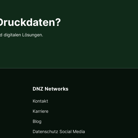
tseite
 Druckdaten?
lt
n
d digitalen Lösungen.
DNZ Networks
Kontakt
Karriere
Blog
Datenschutz Social Media