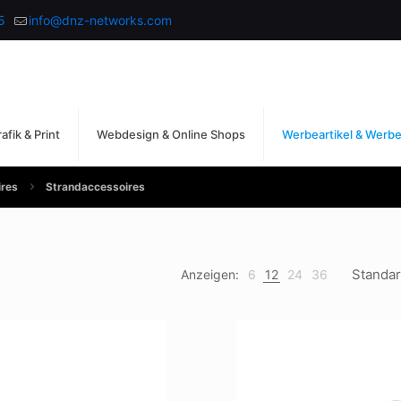
5
info@dnz-networks.com
afik & Print
Webdesign & Online Shops
Werbeartikel & Werb
res
Strandaccessoires
Anzeigen:
6
12
24
36