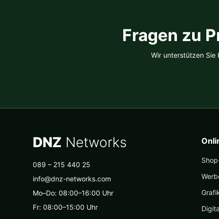
auf
der
Produktseite
Fragen zu P
gewählt
werden
Wir unterstützen Sie
DNZ
Networks
Onl
Shop-
089 – 215 440 25
Werb
info@dnz-networks.com
Grafi
Mo–Do: 08:00–16:00 Uhr
Fr: 08:00–15:00 Uhr
Digit