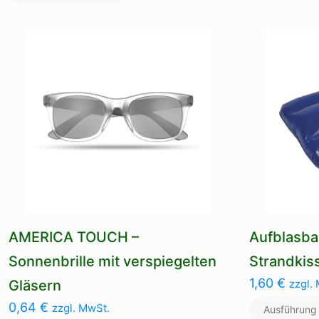
weist
mehrere
Varianten
auf.
Die
Optionen
können
auf
der
Produktseite
gewählt
werden
AMERICA TOUCH –
Aufblasba
Sonnenbrille mit verspiegelten
Strandkis
1,60
€
Gläsern
zzgl.
0,64
€
zzgl. MwSt.
Ausführung