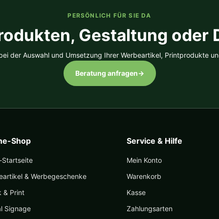
auf
auf
der
der
PERSÖNLICH FÜR SIE DA
Produktseite
Produk
rodukten, Gestaltung oder
gewählt
gewäh
werden
werde
 bei der Auswahl und Umsetzung Ihrer Werbeartikel, Printprodukte un
Beratung anfragen
→
ine-Shop
Service & Hilfe
Startseite
Mein Konto
eartikel & Werbegeschenke
Warenkorb
k & Print
Kasse
al Signage
Zahlungsarten