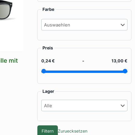
Farbe
Preis
le mit
0,24 €
-
13,00 €
Lager
kt
Filtern
Zuruecksetzen
re