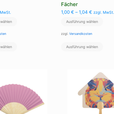
Fächer
1,00
€
–
1,04
€
 MwSt.
zzgl. MwSt.
 wählen
Ausführung wählen
sten
zzgl.
Versandkosten
Dieses
Dieses
 wählen
Produkt
Ausführung wählen
Produ
weist
weist
mehrere
mehre
Varianten
Varian
auf.
auf.
Die
Die
Optionen
Optio
können
könne
auf
auf
der
der
Produktseite
Produk
gewählt
gewäh
werden
werde