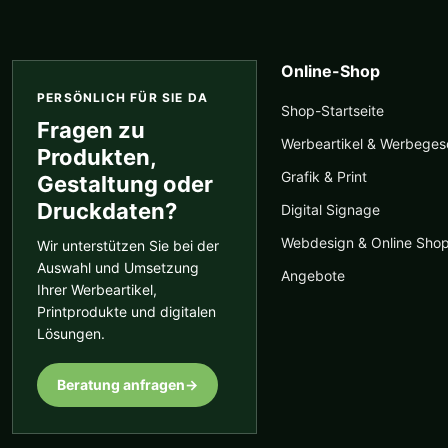
der
Produktseite
gewählt
Online-Shop
werden
PERSÖNLICH FÜR SIE DA
Shop-Startseite
Fragen zu
Werbeartikel & Werbege
Produkten,
Grafik & Print
Gestaltung oder
Druckdaten?
Digital Signage
Webdesign & Online Sho
Wir unterstützen Sie bei der
Auswahl und Umsetzung
Angebote
Ihrer Werbeartikel,
Printprodukte und digitalen
Lösungen.
Beratung anfragen
→