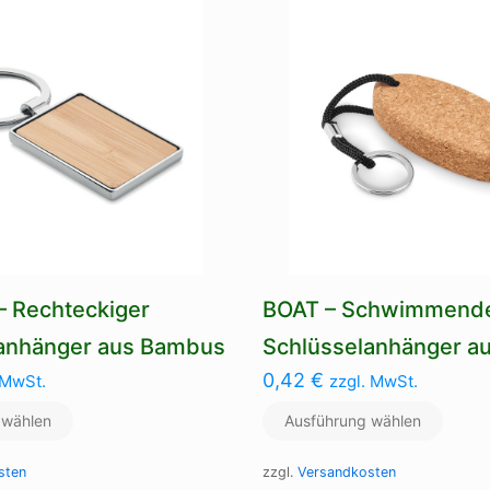
Varianten
Die
auf.
Optio
Die
könne
Optionen
auf
können
der
auf
Produk
der
gewäh
Produktseite
werde
gewählt
werden
 Rechteckiger
BOAT – Schwimmend
anhänger aus Bambus
Schlüsselanhänger au
0,42
€
 MwSt.
zzgl. MwSt.
 wählen
Ausführung wählen
sten
zzgl.
Versandkosten