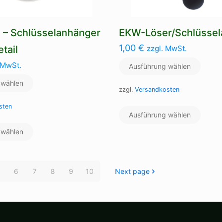
– Schlüsselanhänger
EKW-Löser/Schlüssel
1,00
€
tail
zzgl. MwSt.
 MwSt.
Ausführung wählen
 wählen
zzgl.
Versandkosten
Dieses
sten
Ausführung wählen
Produ
Dieses
weist
 wählen
Produkt
mehre
weist
Varian
mehrere
auf.
Varianten
Die
6
7
8
9
10
Next page
auf.
Optio
Die
könne
Optionen
auf
können
der
auf