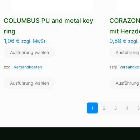
COLUMBUS PU and metal key
CORAZON 
ring
mit Herzde
1,06
€
0,88
€
zzgl. MwSt.
zzgl.
Ausführung wählen
Ausführung
zzgl.
Versandkosten
zzgl.
Versandko
Dieses
Ausführung wählen
Produkt
Ausführung
weist
mehrere
Varianten
1
2
3
4
5
auf.
Die
Optionen
können
auf