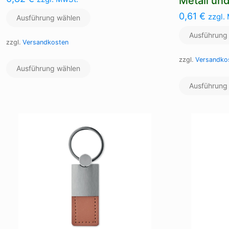
Metall un
0,61
€
zzgl.
Ausführung wählen
Ausführung
zzgl.
Versandkosten
Dieses
zzgl.
Versandko
Ausführung wählen
Produkt
weist
Ausführung
mehrere
Varianten
auf.
Die
Optionen
können
auf
der
Produktseite
gewählt
werden