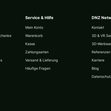
Produk
der
gewäh
Produktseite
werde
gewählt
Service & Hilfe
DNZ Netw
werden
Mein Konto
Kontakt
schenke
Warenkorb
3D & VR Se
Kasse
3D-Werbea
Zahlungsarten
Referenzen
ps
Versand & Lieferung
Karriere
Häufige Fragen
Blog
Datenschut