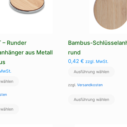
 – Runder
Bambus-Schlüsselan
anhänger aus Metall
rund
0,42
€
us
zzgl. MwSt.
 MwSt.
Ausführung wählen
 wählen
zzgl.
Versandkosten
Dieses
sten
Ausführung wählen
Produ
Dieses
weist
 wählen
Produkt
mehre
weist
Varian
mehrere
auf.