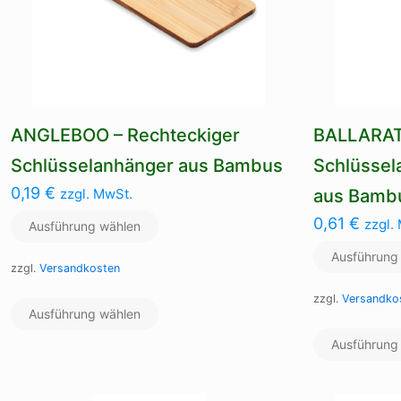
ANGLEBOO – Rechteckiger
BALLARAT
Schlüsselanhänger aus Bambus
Schlüssel
0,19
€
zzgl. MwSt.
aus Bamb
0,61
€
zzgl.
Ausführung wählen
Ausführung
zzgl.
Versandkosten
Dieses
zzgl.
Versandko
Ausführung wählen
Produkt
weist
Ausführung
mehrere
Varianten
auf.