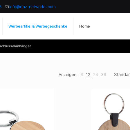
5
info@dnz-networks.com
Werbeartikel & Werbegeschenke
Home
Schlüsselanhänger
Anzeigen:
6
12
24
36