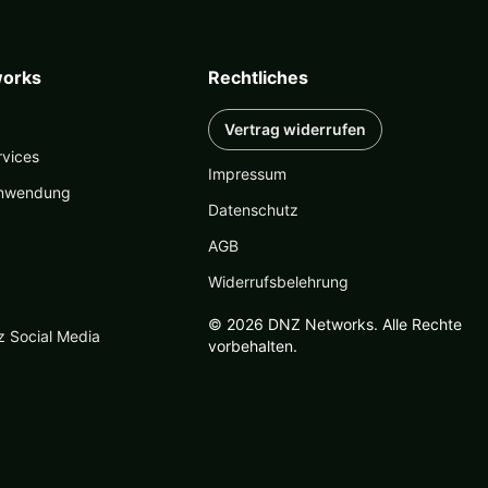
tseite
lt
n
orks
Rechtliches
Vertrag widerrufen
rvices
Impressum
nwendung
Datenschutz
AGB
Widerrufsbelehrung
© 2026 DNZ Networks. Alle Rechte
z Social Media
vorbehalten.