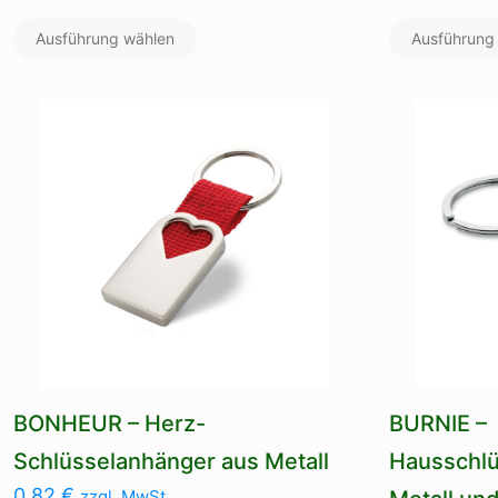
Dieses
Ausführung wählen
Produkt
Ausführung
weist
mehrere
Varianten
auf.
Die
Optionen
können
auf
der
Produktseite
gewählt
werden
BONHEUR – Herz-
BURNIE –
Schlüsselanhänger aus Metall
Hausschlü
0,82
€
zzgl. MwSt.