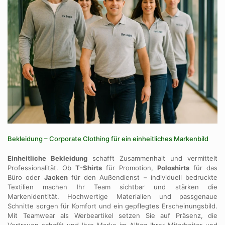
Bekleidung – Corporate Clothing für ein einheitliches Markenbild
Einheitliche Bekleidung
schafft Zusammenhalt und vermittelt
Professionalität. Ob
T-Shirts
für Promotion,
Poloshirts
für das
Büro oder
Jacken
für den Außendienst – individuell bedruckte
Textilien machen Ihr Team sichtbar und stärken die
Markenidentität. Hochwertige Materialien und passgenaue
Schnitte sorgen für Komfort und ein gepflegtes Erscheinungsbild.
Mit Teamwear als Werbeartikel setzen Sie auf Präsenz, die
Vertrauen schafft und Ihre Marke im Alltag Ihrer Mitarbeiter und