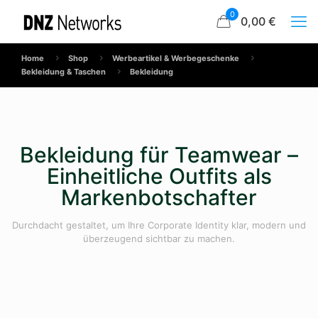
0
0,00 €
Home
Shop
Werbeartikel & Werbegeschenke
Bekleidung & Taschen
Bekleidung
Bekleidung für Teamwear –
Einheitliche Outfits als
Markenbotschafter
Durchdacht gestaltet, um Ihre Corporate Identity klar, modern und
überzeugend sichtbar zu machen.