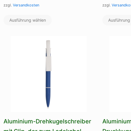
zzgl.
Versandkosten
zzgl.
Versandko
Dieses
Ausführung wählen
Produkt
Ausführung
weist
mehrere
Varianten
auf.
Die
Optionen
können
auf
der
Produktseite
gewählt
werden
Aluminium-Drehkugelschreiber
Aluminiu