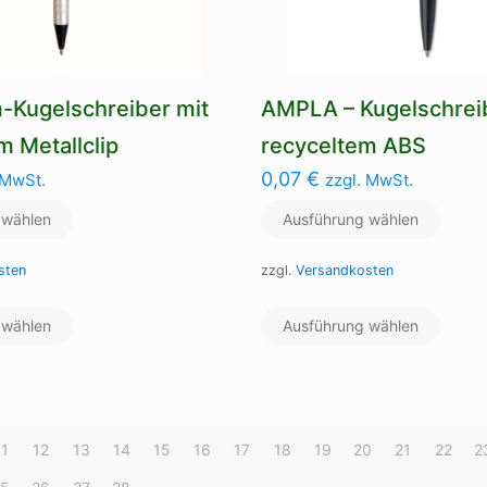
werden
-Kugelschreiber mit
AMPLA – Kugelschrei
 Metallclip
recyceltem ABS
0,07
€
 MwSt.
zzgl. MwSt.
 wählen
Ausführung wählen
sten
zzgl.
Versandkosten
Dieses
Dieses
 wählen
Produkt
Ausführung wählen
Produ
weist
weist
mehrere
mehre
Varianten
Varian
auf.
auf.
Die
Die
11
12
13
14
15
16
17
18
19
20
21
22
2
Optionen
Optio