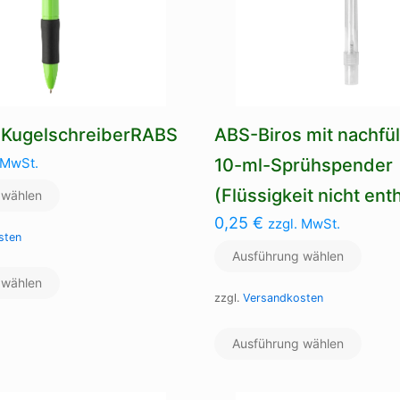
-KugelschreiberRABS
ABS-Biros mit nachfü
 MwSt.
10-ml-Sprühspender
(Flüssigkeit nicht ent
 wählen
0,25
€
zzgl. MwSt.
sten
Ausführung wählen
Dieses
 wählen
Produkt
zzgl.
Versandkosten
weist
mehrere
Dieses
Varianten
Ausführung wählen
Produ
auf.
weist
Die
mehre