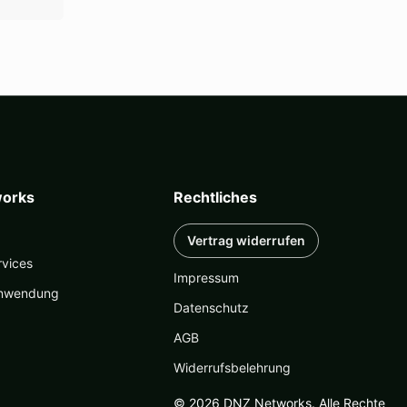
n
tseite
lt
n
orks
Rechtliches
Vertrag widerrufen
rvices
Impressum
nwendung
Datenschutz
AGB
Widerrufsbelehrung
© 2026 DNZ Networks. Alle Rechte