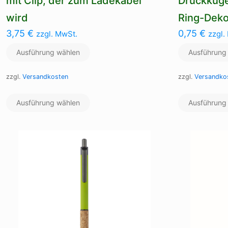
mit Clip, der zum Ladekabel
Druckkuge
wird
Ring-Deko
3,75
€
0,75
€
zzgl. MwSt.
zzgl.
Ausführung wählen
Ausführung
zzgl.
Versandkosten
zzgl.
Versandko
Dieses
Ausführung wählen
Produkt
Ausführung
weist
mehrere
Varianten
auf.
Die
Optionen
können
auf
der
Produktseite
gewählt