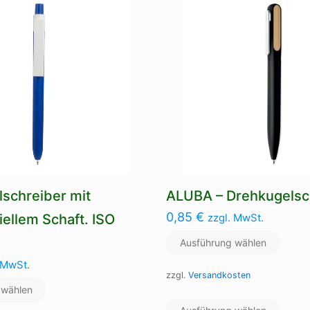
Optionen
Varian
können
auf.
auf
Die
der
Optio
Produktseite
könne
gewählt
auf
werden
der
Produk
gewäh
werde
schreiber mit
ALUBA – Drehkugelsc
0,85
€
iellem Schaft. ISO
zzgl. MwSt.
Ausführung wählen
 MwSt.
zzgl.
Versandkosten
 wählen
Dieses