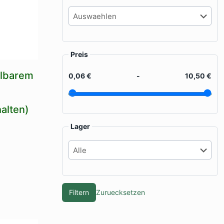
Preis
llbarem
0,06 €
-
10,50 €
halten)
Lager
Filtern
Zuruecksetzen
kt
re