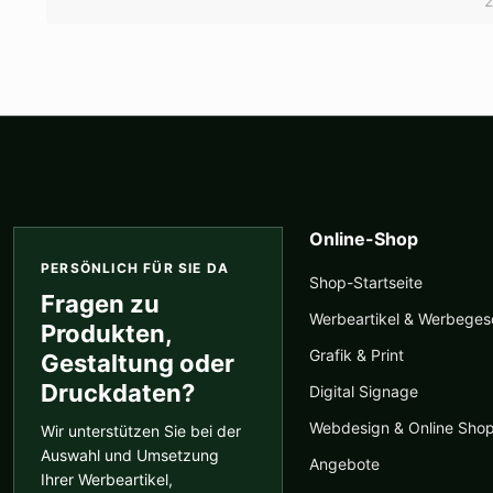
Optionen
können
auf
der
Produktseite
gewählt
werden
Online-Shop
PERSÖNLICH FÜR SIE DA
Shop-Startseite
Fragen zu
Werbeartikel & Werbege
Produkten,
Grafik & Print
Gestaltung oder
Druckdaten?
Digital Signage
Webdesign & Online Sho
Wir unterstützen Sie bei der
Auswahl und Umsetzung
Angebote
Ihrer Werbeartikel,