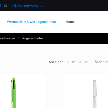
5
info@dnz-networks.com
Werbeartikel & Werbegeschenke
Home
hreibwaren
Kugelschreiber
Anzeigen:
6
12
24
36