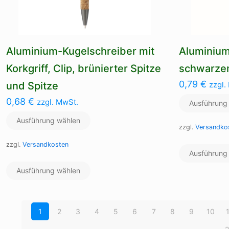
werden
Aluminium-Kugelschreiber mit
Aluminium
Korkgriff, Clip, brünierter Spitze
schwarzem
0,79
€
und Spitze
zzgl.
0,68
€
zzgl. MwSt.
Ausführung
Ausführung wählen
zzgl.
Versandko
zzgl.
Versandkosten
Ausführung
Dieses
Ausführung wählen
Produkt
weist
mehrere
Varianten
1
2
3
4
5
6
7
8
9
10
auf.
Die