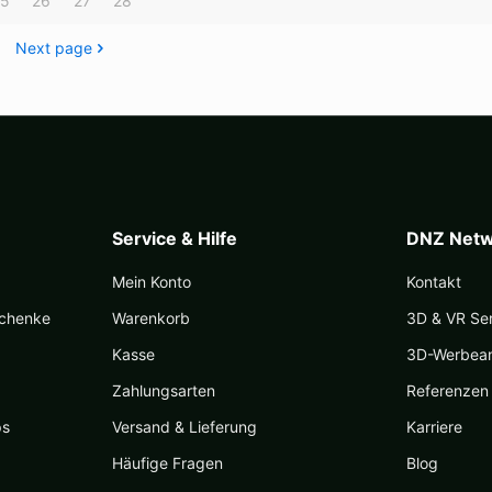
25
26
27
28
können
könne
auf
auf
Next page
der
der
Produktseite
Produk
gewählt
gewäh
werden
werde
Service & Hilfe
DNZ Netw
Mein Konto
Kontakt
schenke
Warenkorb
3D & VR Se
Kasse
3D-Werbea
Zahlungsarten
Referenzen
ps
Versand & Lieferung
Karriere
Häufige Fragen
Blog