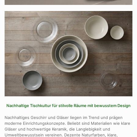
Nachhaltige Tischkultur für stilvolle Räume mit bewusstem Design
Nachhaltiges Geschirr und Gläser liegen im Trend und prägen
moderne Einrichtungskonzepte.
Beliebt sind Materialien wie klare
Gläser und hochwertige Keramik,
die Langlebigkeit und
Umweltbewusstsein vereinen.
Dezente Naturfarben,
klare,