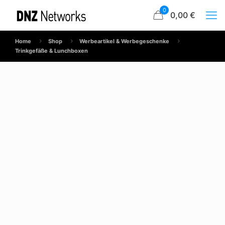
0
0,00 €
Home
Shop
Werbeartikel & Werbegeschenke
Trinkgefäße & Lunchboxen