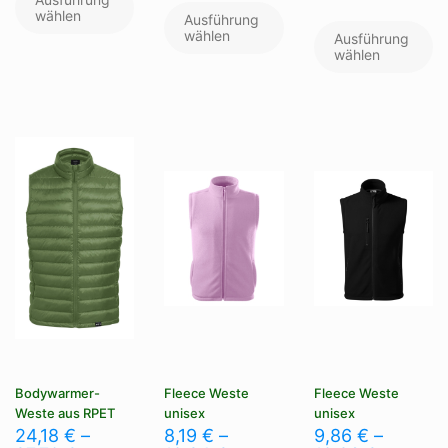
weist
wählen
Produkt
Di
Ausführung
mehrere
weist
Pr
wählen
Ausführung
Varianten
mehrere
we
wählen
auf.
Varianten
me
Die
auf.
Va
Optionen
Die
au
können
Optionen
Di
auf
können
Op
der
auf
kö
Produktseite
der
au
gewählt
Produktseite
de
werden
gewählt
Pr
werden
ge
we
Bodywarmer-
Fleece Weste
Fleece Weste
Weste aus RPET
unisex
unisex
24,18
€
–
8,19
€
–
9,86
€
–