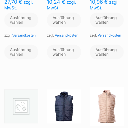
27,70
€
10,24
€
10,96
€
zzgl.
zzgl.
zzgl.
MwSt.
MwSt.
MwSt.
Ausführung
Ausführung
Ausführung
wählen
wählen
wählen
zzgl.
Versandkosten
zzgl.
Versandkosten
zzgl.
Versandkosten
Dieses
Dieses
Di
Produkt
Produkt
Pr
Ausführung
Ausführung
Ausführung
weist
weist
we
wählen
wählen
wählen
mehrere
mehrere
me
Varianten
Varianten
Va
auf.
auf.
au
Die
Die
Di
Optionen
Optionen
Op
können
können
kö
auf
auf
au
der
der
de
Produktseite
Produktseite
Pr
gewählt
gewählt
ge
werden
werden
we