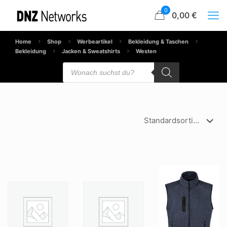
0
0,00 €
Home
Shop
Werbeartikel
Bekleidung & Taschen
Bekleidung
Jacken & Sweatshirts
Westen
Products
search