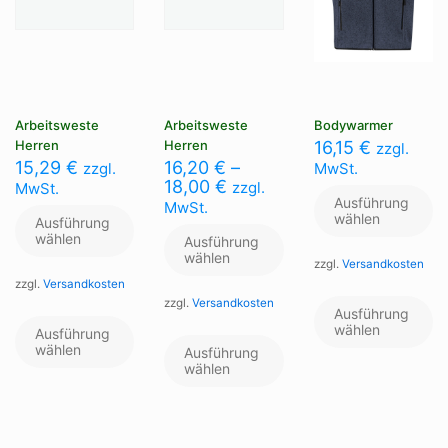
Arbeitsweste
Arbeitsweste
Bodywarmer
Herren
Herren
16,15
€
zzgl.
15,29
€
16,20
€
–
zzgl.
MwSt.
18,00
€
zzgl.
MwSt.
Ausführung
MwSt.
wählen
Ausführung
wählen
Ausführung
wählen
zzgl.
Versandkosten
zzgl.
Versandkosten
Di
zzgl.
Versandkosten
Pr
Dieses
Ausführung
we
Produkt
Dieses
wählen
Ausführung
me
weist
Produkt
wählen
Ausführung
Va
mehrere
weist
wählen
au
Varianten
mehrere
Di
auf.
Varianten
Op
Die
auf.
kö
Optionen
Die