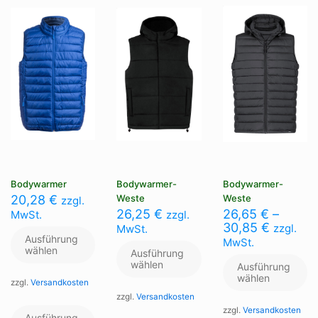
au
können
Optionen
de
auf
können
Pr
der
auf
ge
Produktseite
der
we
gewählt
Produktseite
werden
gewählt
werden
Bodywarmer
Bodywarmer-
Bodywarmer-
20,28
€
Weste
Weste
zzgl.
26,25
€
26,65
€
–
MwSt.
zzgl.
30,85
€
zzgl.
MwSt.
Ausführung
MwSt.
wählen
Ausführung
wählen
Ausführung
wählen
zzgl.
Versandkosten
zzgl.
Versandkosten
Dieses
zzgl.
Versandkosten
Produkt
Dieses
Ausführung