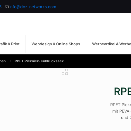
5
info@dnz-networks.com
afik & Print
Webdesign & Online Shops
Werbeartikel & Werb
hen
RPET Picknick-Kühlrucksack
RPE
RPET Pickn
mit PEVA-P
und 2