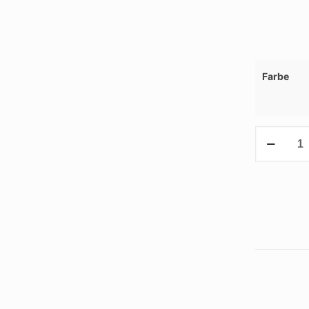
Farbe
RPET
Picknick-
Kühlrucksa
Menge