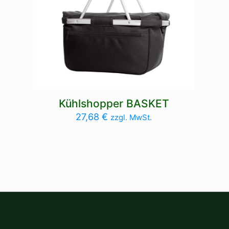
Kühlshopper BASKET
27,68
€
zzgl. MwSt.