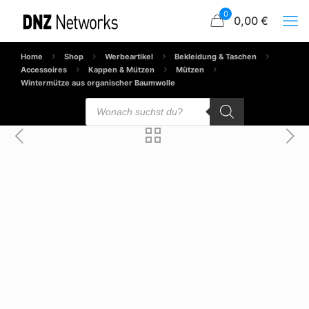
0
0,00 €
Home
Shop
Werbeartikel
Bekleidung & Taschen
Accessoires
Kappen & Mützen
Mützen
Wintermütze aus organischer Baumwolle
Products
search