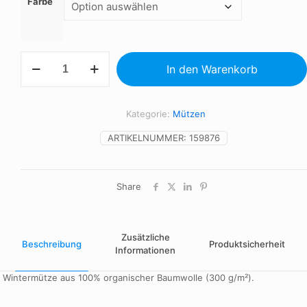
Farbe
Wintermütze
In den Warenkorb
aus
organischer
Baumwolle
Menge
Kategorie:
Mützen
ARTIKELNUMMER:
159876
Share
Zusätzliche
Beschreibung
Produktsicherheit
Informationen
Wintermütze aus 100% organischer Baumwolle (300 g/m²).