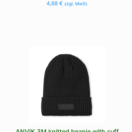
4,68
€
zzgl. MwSt.
ANVIK 3M knitted beanie with cuff