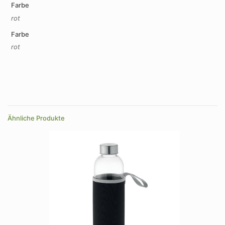
Farbe
rot
Farbe
rot
Ähnliche Produkte