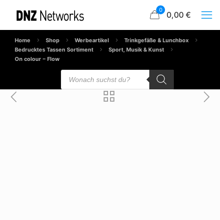
0
0,00 €
Home
Shop
Werbeartikel
Trinkgefäße & Lunchbox
Bedrucktes Tassen Sortiment
Sport, Musik & Kunst
On colour – Flow
Products
search