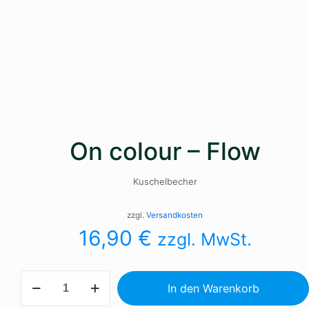
On colour – Flow
Kuschelbecher
zzgl.
Versandkosten
16,90
€
zzgl. MwSt.
On
In den Warenkorb
colour
-