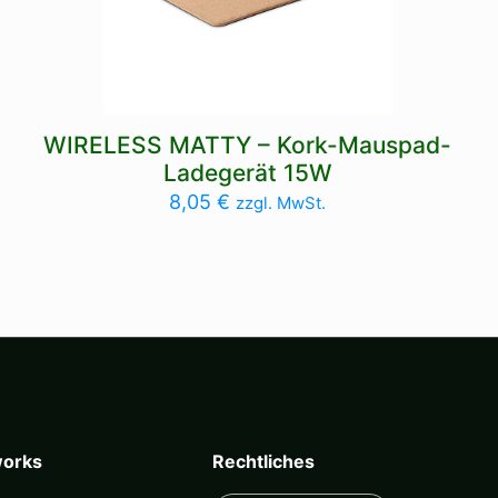
WIRELESS MATTY – Kork-Mauspad-
Ladegerät 15W
8,05
€
zzgl. MwSt.
orks
Rechtliches