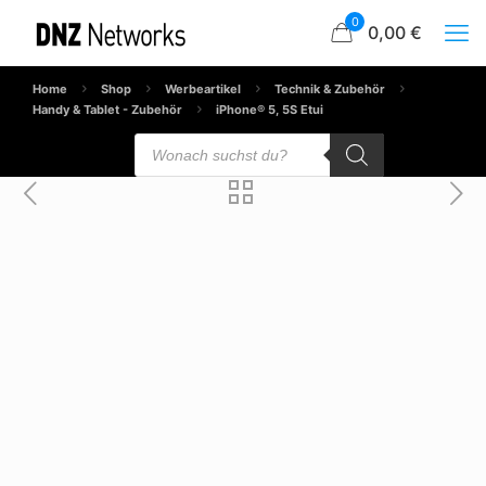
0
0,00 €
Home
Shop
Werbeartikel
Technik & Zubehör
Handy & Tablet - Zubehör
iPhone® 5, 5S Etui
Products
search