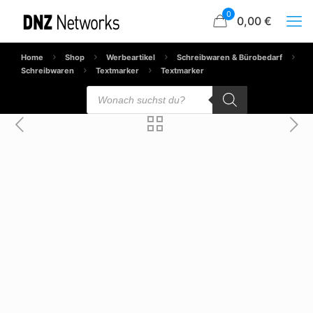
0
0,00 €
Home
Shop
Werbeartikel
Schreibwaren & Bürobedarf
Schreibwaren
Textmarker
Textmarker
Products
search