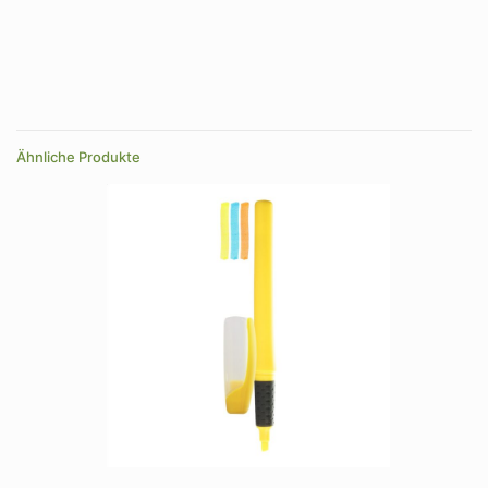
Farbe
blau, gelb, grün, orange, pink
Größe
23×60×14 mm
Ähnliche Produkte