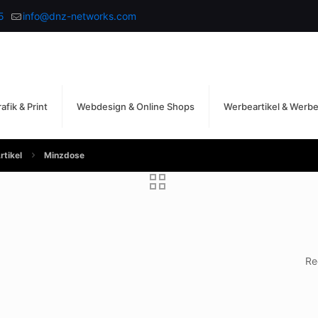
5
info@dnz-networks.com
afik & Print
Webdesign & Online Shops
Werbeartikel & Werb
rtikel
Minzdose
Re