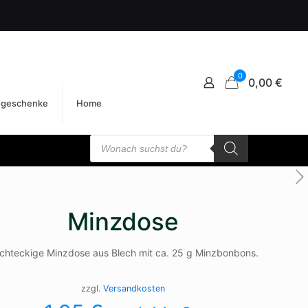
0
0,00 €
egeschenke
Home
Products
search
Minzdose
chteckige Minzdose aus Blech mit ca. 25 g Minzbonbons.
zzgl.
Versandkosten