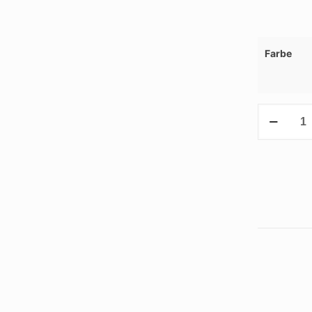
Farbe
Minzdose
Menge