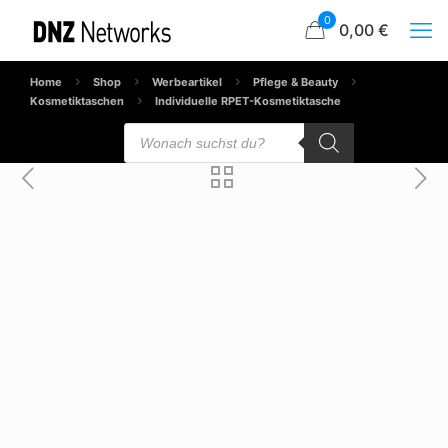
0
0,00 €
Home
Shop
Werbeartikel
Pflege & Beauty
Kosmetiktaschen
Individuelle RPET-Kosmetiktasche
Products
search