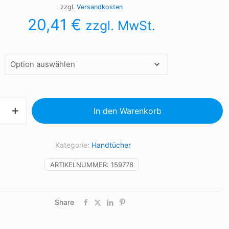
zzgl.
Versandkosten
20,41
€
zzgl. MwSt.
In den Warenkorb
Kategorie:
Handtücher
ARTIKELNUMMER:
159778
Share
mm