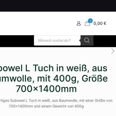
0
0,00 €
Products
search
owel L Tuch in weiß, aus
mwolle, mit 400g, Größe
700x1400mm
tiges Subowel L Tuch in weiß, aus Baumwolle, mit einer Größe von
700x1400mm und einem Gewicht von 400g