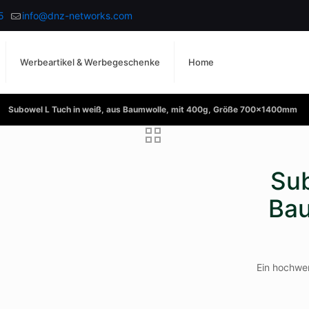
5
info@dnz-networks.com
Werbeartikel & Werbegeschenke
Home
Subowel L Tuch in weiß, aus Baumwolle, mit 400g, Größe 700x1400mm
Sub
Bau
Ein hochwer