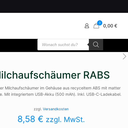
0
0,00 €
Products
search
ilchaufschäumer RABS
her Milchaufschäumer im Gehäuse aus recyceltem ABS mit matter
e. Mit integriertem USB-Akku (500 mAh). Inkl. USB-C-Ladekabel.
zzgl.
Versandkosten
8,58
€
zzgl. MwSt.