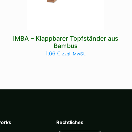
IMBA – Klappbarer Topfständer aus
Bambus
1,66
€
zzgl. MwSt.
orks
Rechtliches