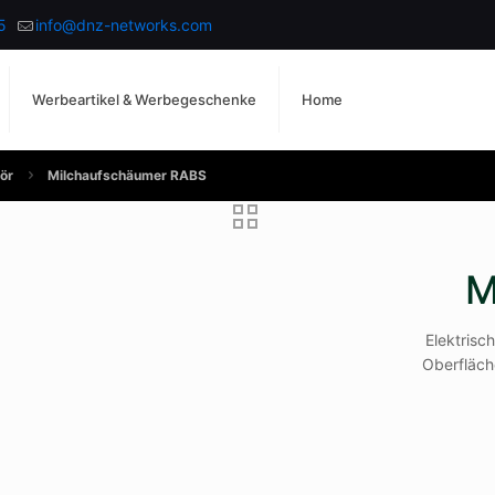
5
info@dnz-networks.com
Werbeartikel & Werbegeschenke
Home
ör
Milchaufschäumer RABS
M
Elektrisc
Oberfläch