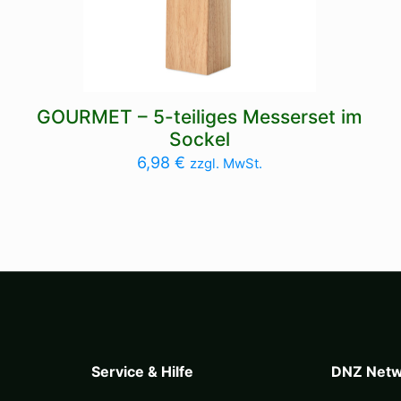
GOURMET – 5-teiliges Messerset im
Sockel
6,98
€
zzgl. MwSt.
Service & Hilfe
DNZ Netw