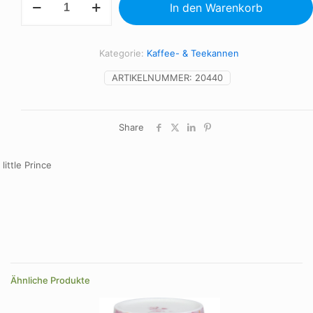
In den Warenkorb
for
me
-
Der
Kategorie:
Kaffee- & Teekannen
kleiner
Prinz
ARTIKELNUMMER:
20440
Menge
Share
little Prince
Ähnliche Produkte