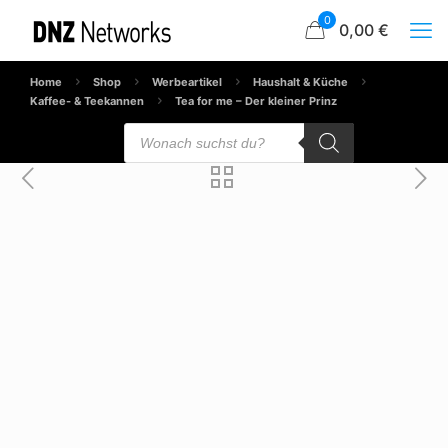
0
0,00 €
Home
Shop
Werbeartikel
Haushalt & Küche
Kaffee- & Teekannen
Tea for me – Der kleiner Prinz
Products
search