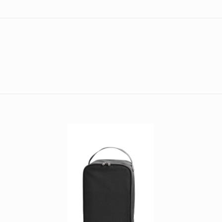
rot
blau, grün, rot, schwarz