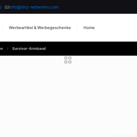
5
info@dnz-networks.com
Werbeartikel & Werbegeschenke
Home
en
Survivor-Armband