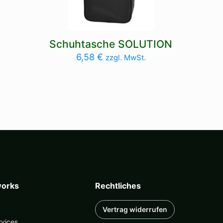
Schuhtasche SOLUTION
6,58
€
zzgl. MwSt.
orks
Rechtliches
Vertrag widerrufen
rvices