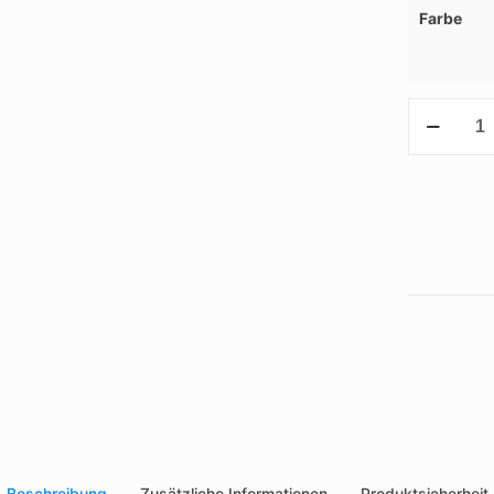
Farbe
Survivor-
Armband
Menge
Beschreibung
Zusätzliche Informationen
Produktsicherheit