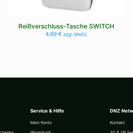
Reißverschluss-Tasche SWITCH
4,89
€
zzgl. MwSt.
Service & Hilfe
DNZ Netw
Mein Konto
Kontakt
schenke
Warenkorb
3D & VR Se