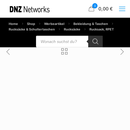
0
0,00 €
Home
Shop
Werbeartikel
Bekleidung & Taschen
Rucksäcke & Schultertaschen
Rucksäcke
Rucksack, RPET
Products
search