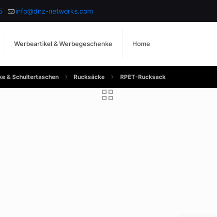
5
info@dnz-networks.com
Werbeartikel & Werbegeschenke
Home
e & Schultertaschen
Rucksäcke
RPET-Rucksack