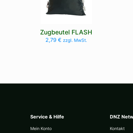
Zugbeutel FLASH
2,79
€
zzgl. MwSt.
Service & Hilfe
DNZ Netw
Mein Konto
Kontakt