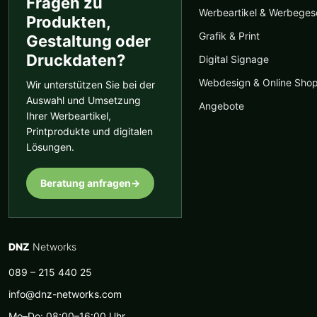
Fragen zu
Werbeartikel & Werbege
Produkten,
Grafik & Print
Gestaltung oder
Druckdaten?
Digital Signage
Webdesign & Online Sho
Wir unterstützen Sie bei der
Auswahl und Umsetzung
Angebote
Ihrer Werbeartikel,
Printprodukte und digitalen
Lösungen.
Beratung anfragen
→
DNZ
Networks
089 – 215 440 25
info@dnz-networks.com
Mo–Do: 08:00–16:00 Uhr