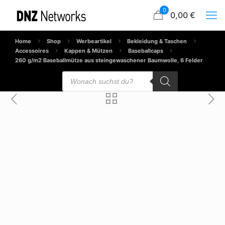
0
0,00 €
Home
Shop
Werbeartikel
Bekleidung & Taschen
Accessoires
Kappen & Mützen
Baseballcaps
260 g/m2 Baseballmütze aus steingewaschener Baumwolle, 6 Felder
Products
search