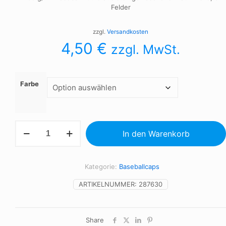
Felder
zzgl.
Versandkosten
4,50
€
zzgl. MwSt.
Farbe
260
In den Warenkorb
g/m2
Baseballmütze
aus
steingewaschener
Kategorie:
Baseballcaps
Baumwolle,
6
ARTIKELNUMMER:
287630
Felder
Menge
Share