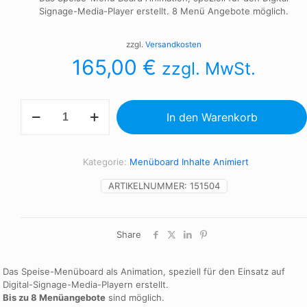
Signage-Media-Player erstellt. 8 Menü Angebote möglich.
zzgl.
Versandkosten
165,00
€
zzgl. MwSt.
Menü
In den Warenkorb
Präsentation
Türkische
Gastronomie
-
Kategorie:
Menüboard Inhalte Animiert
Digital-
Signage
ARTIKELNUMMER:
151504
Animation
-
Döner
Share
Food
Menge
Das Speise-Menüboard als Animation, speziell für den Einsatz auf
Digital-Signage-Media-Playern erstellt.
Bis zu 8 Menüangebote
sind möglich.