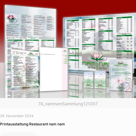
74_namnamSammlung121007
26. November 2024
Printausstattung Restaurant nam nam