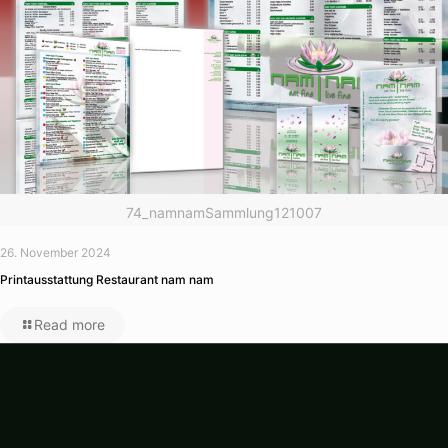
74_namnamSammlung121007
26. November 2024
Printausstattung Restaurant nam nam
Read more