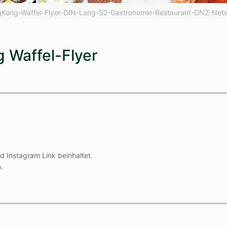
Kong-Waffel-Flyer-DIN-Lang-S2-Gastronomie-Restaurant-DNZ-Net
g Waffel-Flyer
d Instagram Link beinhaltet.
.